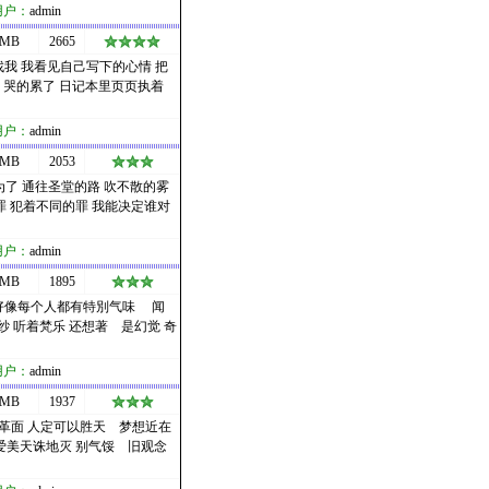
用户：
admin
 MB
2665
找我 我看见自己写下的心情 把
 哭的累了 日记本里页页执着
用户：
admin
 MB
2053
为了 通往圣堂的路 吹不散的雾
罪 犯着不同的罪 我能决定谁对
用户：
admin
 MB
1895
 好像每个人都有特別气味 闻
 听着梵乐 还想著 是幻觉 奇
用户：
admin
 MB
1937
心革面 人定可以胜天 梦想近在
爱美天诛地灭 别气馁 旧观念