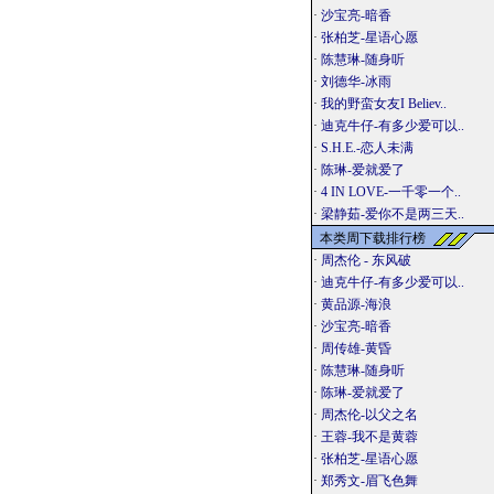
·
沙宝亮-暗香
·
张柏芝-星语心愿
·
陈慧琳-随身听
·
刘德华-冰雨
·
我的野蛮女友I Believ..
·
迪克牛仔-有多少爱可以..
·
S.H.E.-恋人未满
·
陈琳-爱就爱了
·
4 IN LOVE-一千零一个..
·
梁静茹-爱你不是两三天..
本类周下载排行榜
·
周杰伦 - 东风破
·
迪克牛仔-有多少爱可以..
·
黄品源-海浪
·
沙宝亮-暗香
·
周传雄-黄昏
·
陈慧琳-随身听
·
陈琳-爱就爱了
·
周杰伦-以父之名
·
王蓉-我不是黄蓉
·
张柏芝-星语心愿
·
郑秀文-眉飞色舞