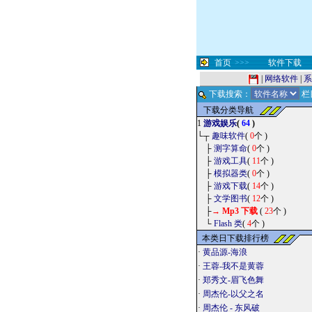
首页
>>>
软件下载
|
网络软件
|
系
下载搜索：
栏
下载分类导航
1
游戏娱乐
(
64
)
└┬
趣味软件
(
0
个 )
├
测字算命
(
0
个 )
├
游戏工具
(
11
个 )
├
模拟器类
(
0
个 )
├
游戏下载
(
14
个 )
├
文学图书
(
12
个 )
├
→
Mp3 下载
(
23
个 )
└
Flash 类
(
4
个 )
本类日下载排行榜
·
黄品源-海浪
·
王蓉-我不是黄蓉
·
郑秀文-眉飞色舞
·
周杰伦-以父之名
·
周杰伦 - 东风破