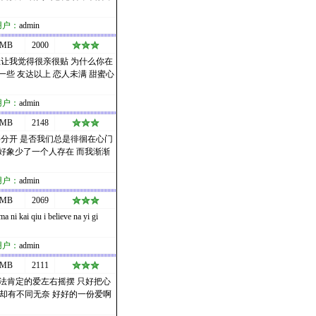
用户：
admin
 MB
2000
总让我觉得很亲很贴 为什么你在
些 友达以上 恋人未满 甜蜜心
用户：
admin
 MB
2148
要分开 是否我们总是徘徊在心门
好象少了一个人存在 而我渐渐
用户：
admin
 MB
2069
i kai qiu i believe na yi gi
用户：
admin
 MB
2111
无法肯定的爱左右摇摆 只好把心
人却有不同无奈 好好的一份爱啊