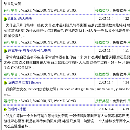
结果别去管...
运行平台：
WinXP, Win2000, NT, WinME, Win9X
授权类型：
免费软件
S.H.E.-恋人未满
2003-11-4
4.22
· 为什么只和你能聊一整夜 为什么才道别就又想再见面 在朋友里面就数你最特别 
意谁陪我逛街 为什么你担心谁对我放电 你说你对我 比别人多一些 却又不说是多哪一
烦 愉悦混乱 ...
运行平台：
WinXP, Win2000, NT, WinME, Win9X
授权类型：
免费软件
迪克牛仔-有多少爱可以重来
2003-11-4
4.51
· 常常责怪自己当初不应该 常常后悔没有把你留下来 为什么明明相爱 到最后还是
之外 谁知道又和你相聚在人海 命运如此安排总叫人无奈 这些年过得不好不坏 只是
明白你仍然是我不...
运行平台：
WinXP, Win2000, NT, WinME, Win9X
授权类型：
免费软件
我的野蛮女友I Believe
2003-11-4
4.34
· 我的野蛮女友 ibelieve(拼音版歌词) i believe ko dan giu tai yo ji ma yi dai lu , yi biao lo ma n
wu...
运行平台：
WinXP, Win2000, NT, WinME, Win9X
授权类型：
免费软件
刘德华-冰雨
2003-11-4
4.19
· 我是在等待一个女孩还是在等待沈沦苦海 一段情默默灌溉没有人去管花谢花开 
酸往深心里塞 我是在等待你的回来(嗯)难道只换回一句活该 一个人静静发呆两个
怎么会慢慢变坏 ...