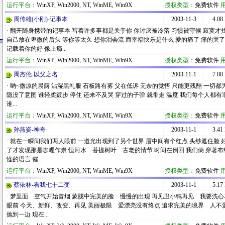
运行平台：
WinXP, Win2000, NT, WinME, Win9X
授权类型：
免费软件
周传雄(小刚)-记事本
2003-11-3
4.08
· 翻开随身携带的记事本 写着许多事都是关于你 你讨厌被冷落 习惯被守候 寂寞才
自己放在卑微的后头 等你等太久 想你泪会流 而幸福快乐是什么 爱的痛了 痛的哭了
记载着你的好 像上瘾...
运行平台：
WinXP, Win2000, NT, WinME, Win9X
授权类型：
免费软件
周杰伦-以父之名
2003-11-1
7.88
· 哟~微凉的晨露 沾湿黑礼服 石板路有雾 父在低诉 无奈的觉悟 只能更残酷 一切都
隐没了意图 谁轻柔踱步 停住 还来不及哭 穿过的子弹 就带走 温度 我们每个人都有
谁...
运行平台：
WinXP, Win2000, NT, WinME, Win9X
授权类型：
免费软件
孙燕姿-神奇
2003-11-1
3.41
· 就在一瞬间我们两人眼前 一道光出现到了另个世界 眉中间有个红点 头纱遮住脸
了才发现那是咖哩作祟 恒河水 菩提树叶 古老的情节 时间在倒回 我们俩 穿著布纱
怪的语言 催...
运行平台：
WinXP, Win2000, NT, WinME, Win9X
授权类型：
免费软件
蔡依林-看我七十二变
2003-11-1
5.17
· 梦里面 空气开始冒烟 蒙胧中完美的脸 慢慢的出现 再见丑小鸭再见 我要洗
眼前 今天、新鲜、改变、再见 美丽极限 爱漂亮没有终点 追求完美的境界 人不
抛到一边 现在...