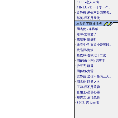
·
S.H.E.-恋人未满
·
4 IN LOVE-一千零一个..
·
梁静茹-爱你不是两三天..
·
那英-我不是天使
本类月下载排行榜
·
周杰伦 - 东风破
·
陈琳-爱就爱了
·
陈慧琳-随身听
·
迪克牛仔-有多少爱可以..
·
黄品源-海浪
·
蔡依林-看我七十二变
·
周传雄(小刚)-记事本
·
沙宝亮-暗香
·
周传雄-黄昏
·
梁静茹-爱你不是两三天..
·
周杰伦-以父之名
·
王蓉-我不是黄蓉
·
张柏芝-星语心愿
·
郑秀文-眉飞色舞
·
S.H.E.-恋人未满