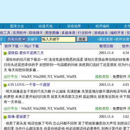
|
图库大全
|
动漫天地
|
游戏地带
|
程序编程
|
文
统工具
|
应用软件
|
联络聊天
|
图形图像
|
多媒体类
|
行业软件
|
游戏娱乐
|
编程开发
|
安
目：
关键字：
v
最近更新
v
软件分类
软件下载
>>
Mp3 下载
整理日期
软件
梁静茹-爱你不是两三天
2003-11-4
4.54
· 退给你的信只留下最后一封 淡淡笔迹你熟悉的温柔 请别介意我会将信纸好好收着
日街头还是想牵你的手 好想听到一句温暖的问候 虽然我们说好了还是朋友 但为什
天 每天却想你很多遍...
运行平台：
WinXP, Win2000, NT, WinME, Win9X
授权类型：
免费软件
4 IN LOVE-一千零一个愿望
2003-11-4
4.93
· 明天就像是盒子里的巧克力糖 什么滋味 充满想象 失望是偶尔拨不通的电话号码 
的梦想 未来正要开始闪闪发亮 就算天再高那又怎样 踮起脚尖 就更靠近阳光 许下我
有一天幸福...
运行平台：
WinXP, Win2000, NT, WinME, Win9X
授权类型：
免费软件
陈琳-爱就爱了
2003-11-4
3.82
· 他剪了新头发 电话也换了号码 怎么问都不回答 算了吧他装傻惹你大声骂 别把自
都归零 当作什么都没发生 你是你他是他 何必说狠话何必要挣扎 别再计算代价 爱了