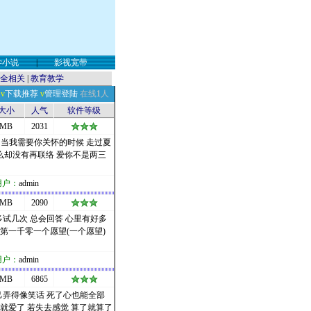
学小说
|
影视宽带
全相关
|
教育教学
v
下载推荐
v
管理登陆
在线
1
人
大小
人气
软件等级
 MB
2031
 当我需要你关怀的时候 走过夏
么却没有再联络 爱你不是两三
用户：
admin
 MB
2090
多试几次 总会回答 心里有好多
第一千零一个愿望(一个愿望)
用户：
admin
 MB
6865
己弄得像笑话 死了心也能全部
就爱了 若失去感觉 算了就算了