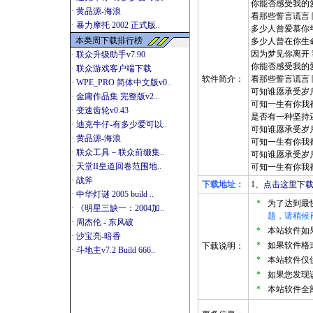
你能否感受我的
·
黄品源-海浪
看那些誓言谎言
·
暴力摩托 2002 正式版..
多少人曾爱慕你
本类周下载排行榜
多少人曾在你生
因为梦见你离开
·
联众升级助手v7.90
你能否感受我的
·
联众游戏客户端下载
软件简介：
看那些誓言谎言
·
WPE_PRO 简体中文版v0..
可知谁愿承受岁
·
金庸作品集 完整版v2...
可知一生有你我
·
变速齿轮v0.43
是否有一种坚持
·
迪克牛仔-有多少爱可以..
可知谁愿承受岁
·
黄品源-海浪
可知一生有你我
·
联众工具－联众前缀集..
可知谁愿承受岁
·
天堂II皇道回卷范围地..
可知一生有你我
·
战斧
下载地址：
1、
点击这里下载
·
中华灯谜 2005 build ..
*
为了达到最
·
《明星三缺一：2004加..
题，请稍候
·
周杰伦 - 东风破
*
本站软件如果是
·
沙宝亮-暗香
*
如果软件格式
下载说明：
·
斗地主v7.2 Build 666..
*
本站软件仅
*
如果您发现
*
本站软件全