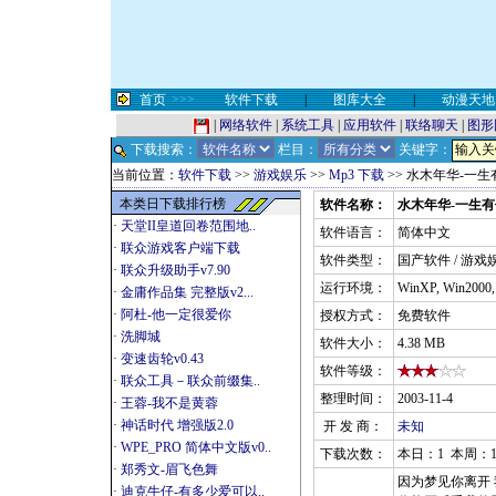
首页
>>>
软件下载
|
图库大全
|
动漫天地
|
网络软件
|
系统工具
|
应用软件
|
联络聊天
|
图形
下载搜索：
栏目：
关键字：
当前位置：
软件下载
>>
游戏娱乐
>>
Mp3 下载
>> 水木年华-一生
本类日下载排行榜
软件名称：
水木年华-一生有
·
天堂II皇道回卷范围地..
软件语言：
简体中文
·
联众游戏客户端下载
软件类型：
国产软件 / 游戏娱
·
联众升级助手v7.90
运行环境：
WinXP, Win2000
·
金庸作品集 完整版v2...
·
阿杜-他一定很爱你
授权方式：
免费软件
·
洗脚城
软件大小：
4.38 MB
·
变速齿轮v0.43
软件等级：
·
联众工具－联众前缀集..
整理时间：
2003-11-4
·
王蓉-我不是黄蓉
·
神话时代 增强版2.0
开 发 商：
未知
·
WPE_PRO 简体中文版v0..
下载次数：
本日：1 本周：1
·
郑秀文-眉飞色舞
因为梦见你离开
·
迪克牛仔-有多少爱可以..