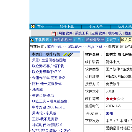
首页
>>>
软件下载
|
图库大全
|
动漫天地
|
网络软件
|
系统工具
|
应用软件
|
联络聊天
|
图形
下载搜索：
栏目：
关键字：
当前位置：
软件下载
>>
游戏娱乐
>>
Mp3 下载
>> 郑秀文-眉飞色
本类日下载排行榜
软件名称：
郑秀文-眉飞色舞
·
天堂II皇道回卷范围地..
软件语言：
简体中文
·
联众游戏客户端下载
软件类型：
国产软件 / 游戏娱
·
联众升级助手v7.90
运行环境：
WinXP, Win2000
·
金庸作品集 完整版v2...
·
阿杜-他一定很爱你
授权方式：
免费软件
·
洗脚城
软件大小：
3 MB
·
变速齿轮v0.43
软件等级：
·
联众工具－联众前缀集..
整理时间：
2003-11-5
·
中华灯谜 2005 build ..
·
周杰伦 - 东风破
开 发 商：
未知
·
王蓉-我不是黄蓉
下载次数：
本日：2 本周：2
·
神话时代 增强版2.0
爱的是非对错已
·
WPE_PRO 简体中文版v0..