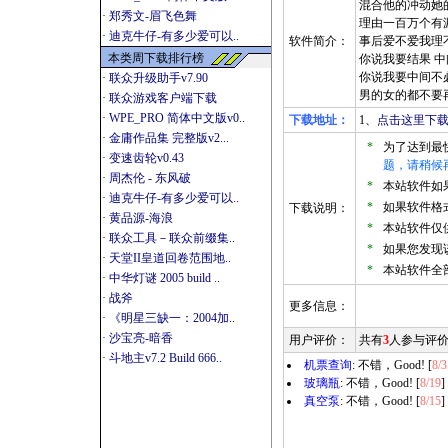
混合他的冲动她
·
郑秀文-眉飞色舞
理由一百万个有
·
迪克牛仔-有多少爱可以..
软件简介：
事后爱不爱我理
本类周下载排行榜
你说我要结果 
你说我要中间不
·
联众升级助手v7.90
男的女的都不要
·
联众游戏客户端下载
·
WPE_PRO 简体中文版v0..
下载地址：
1、
点击这里下载
·
金庸作品集 完整版v2...
*
为了达到最
·
变速齿轮v0.43
题，请稍候
·
周杰伦 - 东风破
*
本站软件如果是
·
迪克牛仔-有多少爱可以..
*
如果软件格式
下载说明：
·
黄品源-海浪
*
本站软件仅
·
联众工具－联众前缀集..
*
如果您发现
·
天堂II皇道回卷范围地..
*
本站软件全
·
中华灯谜 2005 build ..
·
战斧
更多信息：
·
《明星三缺一：2004加..
·
沙宝亮-暗香
用户评价：
共有
3
人参与评
·
斗地主v7.2 Build 666..
机票查询
: 不错，Good! [
8/3
玻璃瓶
: 不错，Good! [
8/19
]
真空泵
: 不错，Good! [
8/15
]