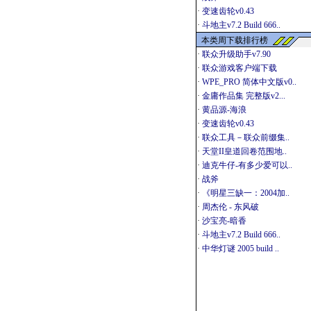
·
变速齿轮v0.43
·
斗地主v7.2 Build 666..
本类周下载排行榜
·
联众升级助手v7.90
·
联众游戏客户端下载
·
WPE_PRO 简体中文版v0..
·
金庸作品集 完整版v2...
·
黄品源-海浪
·
变速齿轮v0.43
·
联众工具－联众前缀集..
·
天堂II皇道回卷范围地..
·
迪克牛仔-有多少爱可以..
·
战斧
·
《明星三缺一：2004加..
·
周杰伦 - 东风破
·
沙宝亮-暗香
·
斗地主v7.2 Build 666..
·
中华灯谜 2005 build ..