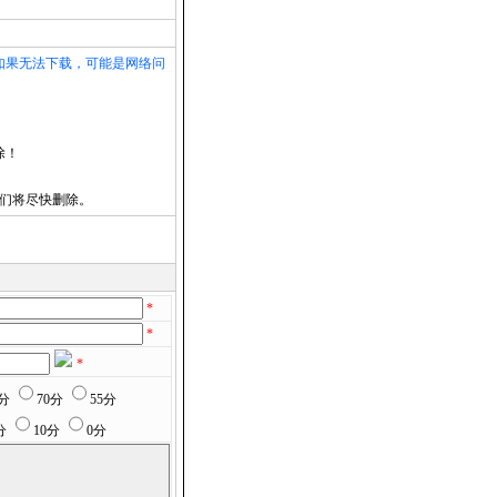
如果无法下载，可能是网络问
除！
们将尽快删除。
*
*
*
5分
70分
55分
分
10分
0分