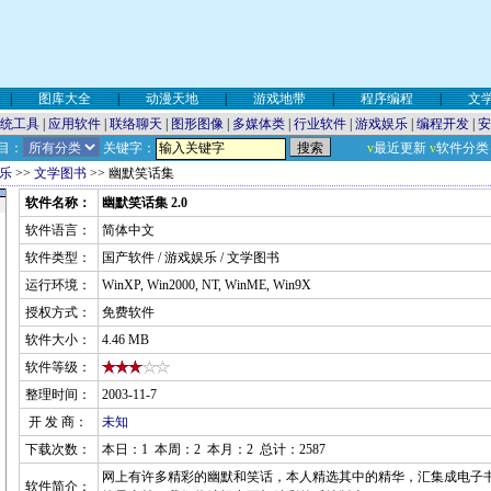
|
图库大全
|
动漫天地
|
游戏地带
|
程序编程
|
文
统工具
|
应用软件
|
联络聊天
|
图形图像
|
多媒体类
|
行业软件
|
游戏娱乐
|
编程开发
|
安
目：
关键字：
v
最近更新
v
软件分类
乐
>>
文学图书
>> 幽默笑话集
软件名称：
幽默笑话集 2.0
软件语言：
简体中文
软件类型：
国产软件 / 游戏娱乐 / 文学图书
运行环境：
WinXP, Win2000, NT, WinME, Win9X
授权方式：
免费软件
软件大小：
4.46 MB
软件等级：
整理时间：
2003-11-7
开 发 商：
未知
下载次数：
本日：1 本周：2 本月：2 总计：2587
网上有许多精彩的幽默和笑话，本人精选其中的精华，汇集成电子
软件简介：