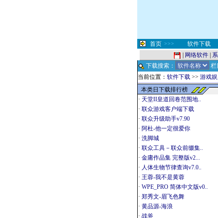
首页
>>>
软件下载
|
网络软件
|
系
下载搜索：
栏
当前位置：
软件下载
>>
游戏娱
本类日下载排行榜
·
天堂II皇道回卷范围地..
·
联众游戏客户端下载
·
联众升级助手v7.90
·
阿杜-他一定很爱你
·
洗脚城
·
联众工具－联众前缀集..
·
金庸作品集 完整版v2...
·
人体生物节律查询v7.0..
·
王蓉-我不是黄蓉
·
WPE_PRO 简体中文版v0..
·
郑秀文-眉飞色舞
·
黄品源-海浪
·
战斧