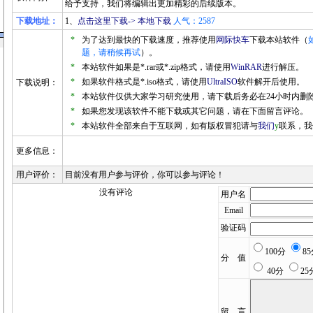
给予支持，我们将编辑出更加精彩的后续版本。
下载地址：
1、
点击这里下载-> 本地下载
人气：2587
*
为了达到最快的下载速度，推荐使用
网际快车
下载本站软件（
题，请稍候再试
）。
*
本站软件如果是*.rar或*.zip格式，请使用
WinRAR
进行解压。
*
如果软件格式是*.iso格式，请使用
UltraISO
软件解开后使用。
下载说明：
*
本站软件仅供大家学习研究使用，请下载后务必在24小时内删
*
如果您发现该软件不能下载或其它问题，请在下面留言评论。
*
本站软件全部来自于互联网，如有版权冒犯请与
我们
y
联系，我
更多信息：
用户评价：
目前没有用户参与评价，你可以参与评论！
没有评论
用户名
Email
验证码
100分
8
分 值
40分
25
留 言