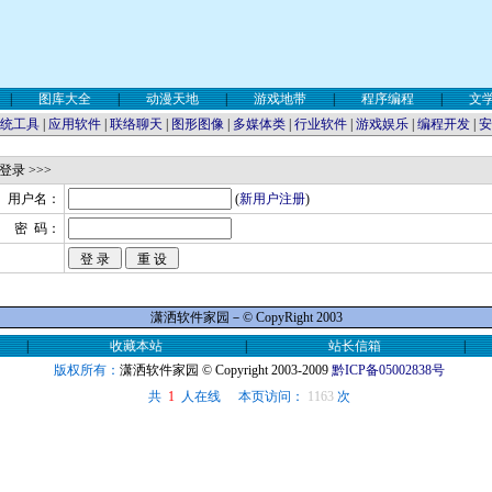
|
图库大全
|
动漫天地
|
游戏地带
|
程序编程
|
文
统工具
|
应用软件
|
联络聊天
|
图形图像
|
多媒体类
|
行业软件
|
游戏娱乐
|
编程开发
|
安
登录 >>>
用户名：
(
新用户注册
)
密 码：
潇洒软件家园－© CopyRight 2003
|
收藏本站
|
站长信箱
|
版权所有：
潇洒软件家园
© Copyright 2003-2009
黔ICP备05002838号
共
人在线
本页访问：
1163
次