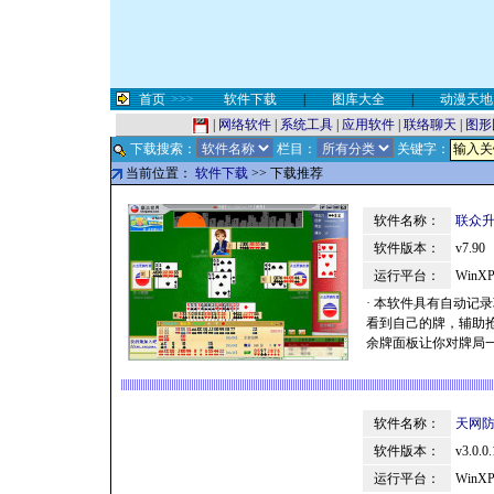
首页
>>>
软件下载
|
图库大全
|
动漫天地
|
网络软件
|
系统工具
|
应用软件
|
联络聊天
|
图形
下载搜索：
栏目：
关键字：
当前位置：
软件下载
>> 下载推荐
软件名称：
联众
软件版本：
v7.90
运行平台：
WinXP
· 本软件具有自动
看到自己的牌，辅助
余牌面板让你对牌局一
软件名称：
天网
软件版本：
v3.0.0
运行平台：
WinXP