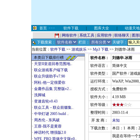
首页
>>>
软件下载
|
图库大全
|
动漫天地
|
网络软件
|
系统工具
|
应用软件
|
联络聊天
|
图形
下载搜索：
栏目：
关键字：
当前位置：
软件下载
>>
游戏娱乐
>>
Mp3 下载
>> 刘德华-冰雨
本类日下载排行榜
软件名称：
刘德华-冰雨
·
天堂II皇道回卷范围地..
软件语言：
简体中文
·
联众游戏客户端下载
软件类型：
国产软件 / 游戏娱
·
联众升级助手v7.90
运行环境：
WinXP, Win2000
·
阿杜-他一定很爱你
·
金庸作品集 完整版v2...
授权方式：
免费软件
·
洗脚城
软件大小：
4.19 MB
·
变速齿轮v0.43
软件等级：
·
联众工具－联众前缀集..
整理时间：
2003-11-4
·
中华灯谜 2005 build ..
·
周杰伦 - 东风破
开 发 商：
未知
·
王蓉-我不是黄蓉
下载次数：
本日：1 本周：2
·
神话时代 增强版2.0
我是在等待一个
·
WPE_PRO 简体中文版v0..