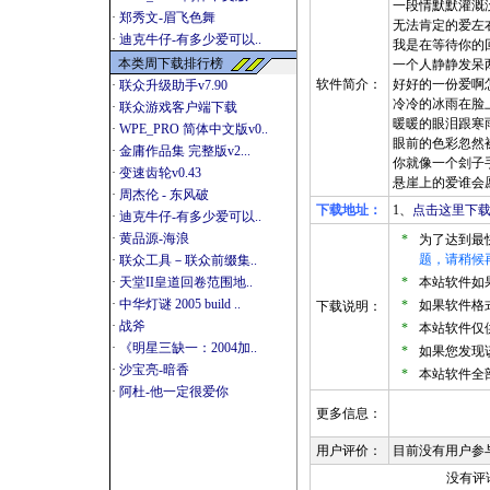
一段情默默灌溉
·
郑秀文-眉飞色舞
无法肯定的爱左
·
迪克牛仔-有多少爱可以..
我是在等待你的
本类周下载排行榜
一个人静静发呆
软件简介：
好好的一份爱啊
·
联众升级助手v7.90
冷冷的冰雨在脸
·
联众游戏客户端下载
暖暖的眼泪跟寒
·
WPE_PRO 简体中文版v0..
眼前的色彩忽然
·
金庸作品集 完整版v2...
你就像一个刽子
·
变速齿轮v0.43
悬崖上的爱谁会
·
周杰伦 - 东风破
下载地址：
1、
点击这里下载
·
迪克牛仔-有多少爱可以..
·
黄品源-海浪
*
为了达到最
题，请稍候
·
联众工具－联众前缀集..
·
天堂II皇道回卷范围地..
*
本站软件如果是
·
中华灯谜 2005 build ..
*
如果软件格式
下载说明：
·
战斧
*
本站软件仅
·
《明星三缺一：2004加..
*
如果您发现
·
沙宝亮-暗香
*
本站软件全
·
阿杜-他一定很爱你
更多信息：
用户评价：
目前没有用户参
没有评