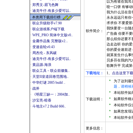
以为有谁在我耳
·
郑秀文-眉飞色舞
咬一口饼 有够动
·
迪克牛仔-有多少爱可以..
我为什么活在音
本类周下载排行榜
永永远远只有你
求求你 不要爱
·
联众升级助手v7.90
我快要变一台随
·
联众游戏客户端下载
软件简介：
广告曲 你要不
·
WPE_PRO 简体中文版v0..
那么炫你还要不要
·
金庸作品集 完整版v2...
边走边听 你的爱
·
变速齿轮v0.43
你的爱全速前进
·
周杰伦 - 东风破
就算发生什么事
·
迪克牛仔-有多少爱可以..
贝多芬在我的汽
·
黄品源-海浪
歌舞升平 完成
·
联众工具－联众前缀集..
下载地址：
1、
点击这里下载
·
天堂II皇道回卷范围地..
*
为了达到最
·
中华灯谜 2005 build ..
题，请稍候
·
战斧
*
本站软件如果是
·
《明星三缺一：2004加..
*
如果软件格式
下载说明：
·
沙宝亮-暗香
*
本站软件仅
·
斗地主v7.2 Build 666..
*
如果您发现
*
本站软件全
更多信息：