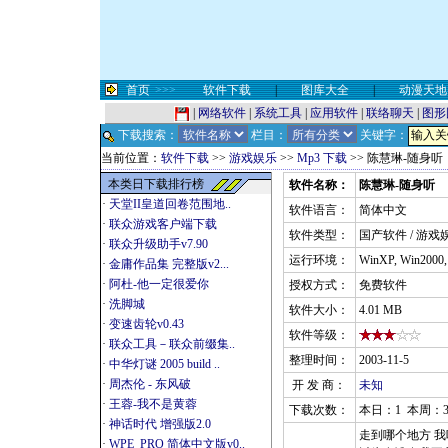
首页
>>>
软件下载
|
图库大全
|
动漫天地
|
网络软件
|
系统工具
|
应用软件
|
联络聊天
|
图形
下载搜索：
栏目：
关键字：
当前位置：
软件下载
>>
游戏娱乐
>>
Mp3 下载
>> 陈慧琳-随身听
本类日下载排行榜
软件名称：
陈慧琳-随身听
·
天堂II皇道回卷范围地..
软件语言：
简体中文
·
联众游戏客户端下载
软件类型：
国产软件 / 游戏娱
·
联众升级助手v7.90
运行环境：
WinXP, Win2000
·
金庸作品集 完整版v2...
·
阿杜-他一定很爱你
授权方式：
免费软件
·
洗脚城
软件大小：
4.01 MB
·
变速齿轮v0.43
软件等级：
·
联众工具－联众前缀集..
整理时间：
2003-11-5
·
中华灯谜 2005 build ..
·
周杰伦 - 东风破
开 发 商：
未知
·
王蓉-我不是黄蓉
下载次数：
本日：1 本周：3
·
神话时代 增强版2.0
走到哪个地方 我
·
WPE_PRO 简体中文版v0..