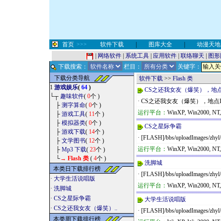
首页
>>>
软件下载
|
图库大全
|
动漫天地
|
网络软件
|
系统工具
|
应用软件
|
联络聊天
|
图形
下载搜索：
栏目：
关键字：
下载分类导航
软件下载
>>
Flash 类
1
游戏娱乐
(
64
)
CS之还我女友（爆笑），地点It
└┬
趣味软件
(
0
个 )
· CS之还我女友（爆笑），地点Italy [FLA
├
测字算命
(
0
个 )
运行平台：
WinXP, Win2000, NT
├
游戏工具
(
11
个 )
├
模拟器类
(
0
个 )
CS之星际争霸
├
游戏下载
(
14
个 )
· [FLASH]/bbs/uploadImages/zhy
├
文学图书
(
12
个 )
运行平台：
WinXP, Win2000, NT
├
Mp3 下载
(
23
个 )
└
→
Flash 类
(
4
个 )
洗脚城
本类日下载排行榜
· [FLASH]/bbs/uploadImages/zhy
·
大学生活说唱版
运行平台：
WinXP, Win2000, NT
·
洗脚城
·
CS之星际争霸
大学生活说唱版
·
CS之还我女友（爆笑）..
· [FLASH]/bbs/uploadImages/zhy
本类周下载排行榜