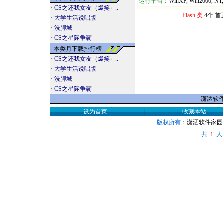
运行平台：
WinXP, Win2000, NT
·
CS之还我女友（爆笑）..
Flash 类
4个 首
·
大学生活说唱版
·
洗脚城
·
CS之星际争霸
本类月下载排行榜
·
CS之还我女友（爆笑）..
·
大学生活说唱版
·
洗脚城
·
CS之星际争霸
潇洒软件家
设为首页
|
收藏本站
版权所有：
潇洒软件家园
共
人