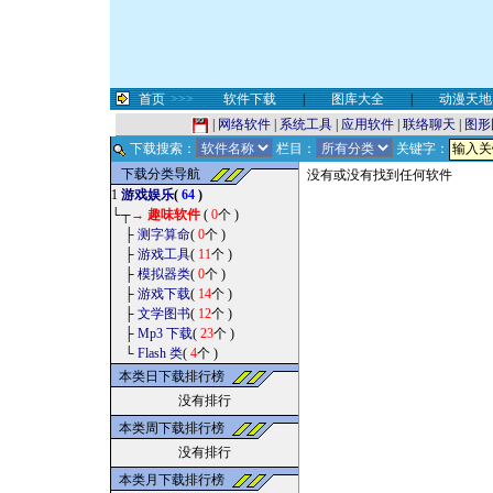
首页
>>>
软件下载
|
图库大全
|
动漫天地
|
网络软件
|
系统工具
|
应用软件
|
联络聊天
|
图形
下载搜索：
栏目：
关键字：
下载分类导航
没有或没有找到任何软件
1
游戏娱乐
(
64
)
└┬
→
趣味软件
(
0
个 )
├
测字算命
(
0
个 )
├
游戏工具
(
11
个 )
├
模拟器类
(
0
个 )
├
游戏下载
(
14
个 )
├
文学图书
(
12
个 )
├
Mp3 下载
(
23
个 )
└
Flash 类
(
4
个 )
本类日下载排行榜
没有排行
本类周下载排行榜
没有排行
本类月下载排行榜