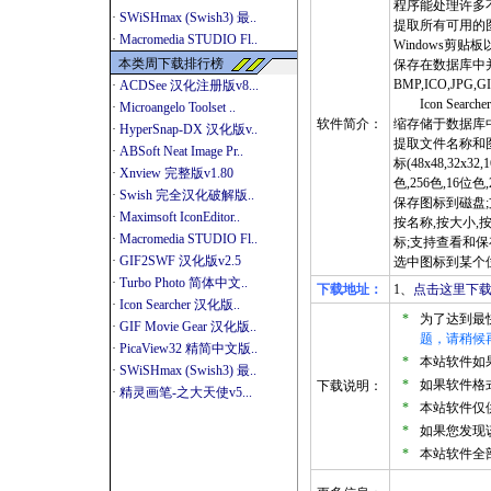
程序能处理许多不同的
·
SWiSHmax (Swish3) 最..
提取所有可用的
·
Macromedia STUDIO Fl..
Windows剪
本类周下载排行榜
保存在数据库中并对
BMP,ICO,JPG,G
·
ACDSee 汉化注册版v8...
Icon Sear
·
Microangelo Toolset ..
软件简介：
缩存储于数据库
·
HyperSnap-DX 汉化版v..
提取文件名称和图
·
ABSoft Neat Image Pr..
标(48x48,32x32
·
Xnview 完整版v1.80
色,256色,16位色,
·
Swish 完全汉化破解版..
保存图标到磁盘;
·
Maximsoft IconEditor..
按名称,按大小,
·
Macromedia STUDIO Fl..
标;支持查看和保
·
GIF2SWF 汉化版v2.5
选中图标到某个位
·
Turbo Photo 简体中文..
下载地址：
1、
点击这里下载
·
Icon Searcher 汉化版..
*
为了达到最
·
GIF Movie Gear 汉化版..
题，请稍候
·
PicaView32 精简中文版..
*
本站软件如果是
·
SWiSHmax (Swish3) 最..
*
如果软件格式
下载说明：
·
精灵画笔-之大天使v5...
*
本站软件仅
*
如果您发现
*
本站软件全