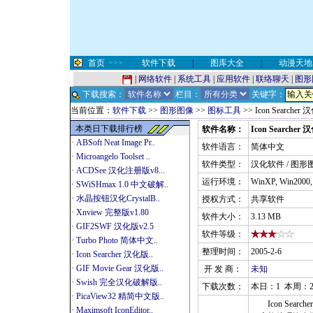
首页
>>>
软件下载
|
图库大全
|
动漫天地
|
网络软件
|
系统工具
|
应用软件
|
联络聊天
|
图形
下载搜索：
栏目：
关键字：
当前位置：
软件下载
>>
图形图像
>>
图标工具
>> Icon Searcher
本类日下载排行榜
软件名称：
Icon Searcher 
·
ABSoft Neat Image Pr..
软件语言：
简体中文
·
Microangelo Toolset ..
软件类型：
汉化软件 / 图形
·
ACDSee 汉化注册版v8...
运行环境：
WinXP, Win2000
·
SWiSHmax 1.0 中文破解..
·
水晶按钮汉化CrystalB..
授权方式：
共享软件
·
Xnview 完整版v1.80
软件大小：
3.13 MB
·
GIF2SWF 汉化版v2.5
软件等级：
·
Turbo Photo 简体中文..
整理时间：
2005-2-6
·
Icon Searcher 汉化版..
·
GIF Movie Gear 汉化版..
开 发 商：
未知
·
Swish 完全汉化破解版..
下载次数：
本日：1 本周：2
·
PicaView32 精简中文版..
Icon Sear
·
Maximsoft IconEditor..