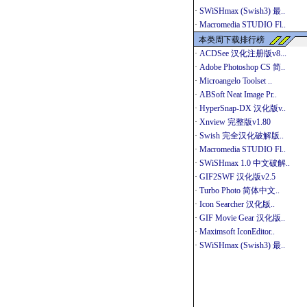
·
SWiSHmax (Swish3) 最..
·
Macromedia STUDIO Fl..
本类周下载排行榜
·
ACDSee 汉化注册版v8...
·
Adobe Photoshop CS 简..
·
Microangelo Toolset ..
·
ABSoft Neat Image Pr..
·
HyperSnap-DX 汉化版v..
·
Xnview 完整版v1.80
·
Swish 完全汉化破解版..
·
Macromedia STUDIO Fl..
·
SWiSHmax 1.0 中文破解..
·
GIF2SWF 汉化版v2.5
·
Turbo Photo 简体中文..
·
Icon Searcher 汉化版..
·
GIF Movie Gear 汉化版..
·
Maximsoft IconEditor..
·
SWiSHmax (Swish3) 最..