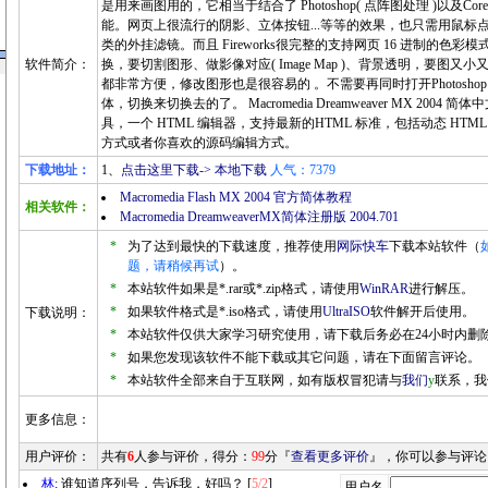
是用来画图用的，它相当于结合了 Photoshop( 点阵图处理 )以及Core
能。网页上很流行的阴影、立体按钮...等等的效果，也只需用鼠标
类的外挂滤镜。而且 Fireworks很完整的支持网页 16 进制的色
软件简介：
换，要切割图形、做影像对应( Image Map )、背景透明，要图又小又漂亮
都非常方便，修改图形也是很容易的 。不需要再同时打开Photoshop 和 
体，切换来切换去的了。 Macromedia Dreamweaver MX 200
具，一个 HTML 编辑器，支持最新的HTML 标准，包括动态 HT
方式或者你喜欢的源码编辑方式。
下载地址：
1、
点击这里下载-> 本地下载
人气：7379
Macromedia Flash MX 2004 官方简体教程
相关软件：
Macromedia DreamweaverMX简体注册版 2004.701
*
为了达到最快的下载速度，推荐使用
网际快车
下载本站软件（
题，请稍候再试
）。
*
本站软件如果是*.rar或*.zip格式，请使用
WinRAR
进行解压。
*
如果软件格式是*.iso格式，请使用
UltraISO
软件解开后使用。
下载说明：
*
本站软件仅供大家学习研究使用，请下载后务必在24小时内删
*
如果您发现该软件不能下载或其它问题，请在下面留言评论。
*
本站软件全部来自于互联网，如有版权冒犯请与
我们
y
联系，我
更多信息：
用户评价：
共有
6
人参与评价，得分：
99
分『
查看更多评价
』，你可以参与评论
林
: 谁知道序列号，告诉我，好吗？ [
5/2
]
用户名