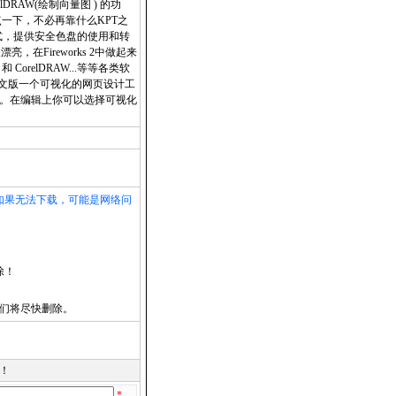
lDRAW(绘制向量图 ) 的功
点一下，不必再靠什么KPT之
彩模式，提供安全色盘的使用和转
，在Fireworks 2中做起来
CorelDRAW...等等各类软
4 简体中文版一个可视化的网页设计工
ML。在编辑上你可以选择可视化
如果无法下载，可能是网络问
除！
们将尽快删除。
！
*