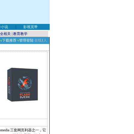
学小说
|
影视宽带
全相关
|
教育教学
v
下载推荐
v
管理登陆
在线
1
人
acromedia 三套网页利器之一，它