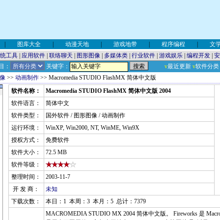
|
图库大全
|
动漫天地
|
游戏地带
|
程序编程
|
文
统工具
|
应用软件
|
联络聊天
|
图形图像
|
多媒体类
|
行业软件
|
游戏娱乐
|
编程开发
|
安
目：
关键字：
v
最近更新
v
软件分类
像
>>
动画制作
>> Macromedia STUDIO FlashMX 简体中文版
软件名称：
Macromedia STUDIO FlashMX 简体中文版 2004
软件语言：
简体中文
软件类型：
国外软件 / 图形图像 / 动画制作
运行环境：
WinXP, Win2000, NT, WinME, Win9X
授权方式：
免费软件
软件大小：
72.5 MB
软件等级：
整理时间：
2003-11-7
开 发 商：
未知
下载次数：
本日：1 本周：3 本月：5 总计：7379
MACROMEDIA STUDIO MX 2004 简体中文版。 Fireworks 是 M