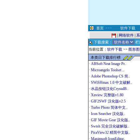
首页
>>>
软件下载
|
网络软件
|
系
下载搜索：
栏
当前位置：
软件下载
>>
图形图
本类日下载排行榜
·
ABSoft Neat Image Pr..
·
Microangelo Toolset ..
·
Adobe Photoshop CS 简..
·
SWiSHmax 1.0 中文破解..
·
水晶按钮汉化CrystalB..
·
Xnview 完整版v1.80
·
GIF2SWF 汉化版v2.5
·
Turbo Photo 简体中文..
·
Icon Searcher 汉化版..
·
GIF Movie Gear 汉化版..
·
Swish 完全汉化破解版..
·
PicaView32 精简中文版..
·
Maximsoft IconEditor..