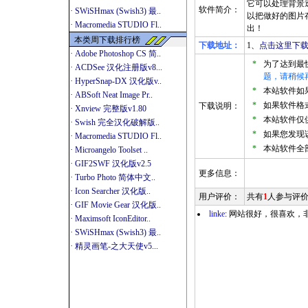
它可以处理背景
软件简介：
·
SWiSHmax (Swish3) 最..
以把做好的图片存成
·
Macromedia STUDIO Fl..
出！
本类周下载排行榜
下载地址：
1、
点击这里下载
·
Adobe Photoshop CS 简..
*
为了达到最
·
ACDSee 汉化注册版v8...
题，请稍候
·
HyperSnap-DX 汉化版v..
*
本站软件如果是
·
ABSoft Neat Image Pr..
*
如果软件格式
下载说明：
·
Xnview 完整版v1.80
*
本站软件仅
·
Swish 完全汉化破解版..
*
如果您发现
·
Macromedia STUDIO Fl..
*
本站软件全
·
Microangelo Toolset ..
·
GIF2SWF 汉化版v2.5
更多信息：
·
Turbo Photo 简体中文..
·
Icon Searcher 汉化版..
用户评价：
共有
1
人参与评
·
GIF Movie Gear 汉化版..
linke
: 网站很好，很喜欢，非
·
Maximsoft IconEditor..
·
SWiSHmax (Swish3) 最..
·
精灵画笔-之大天使v5...