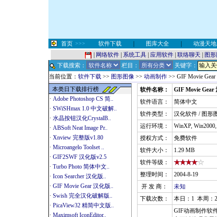
首页
>>>
软件下载
|
图库大全
|
动漫天地
|
网络软件
|
系统工具
|
应用软件
|
联络聊天
|
图形
下载搜索：
栏目：
关键字：
当前位置：
软件下载
>>
图形图像
>>
动画制作
>> GIF Movie Ge
本类日下载排行榜
软件名称：
GIF Movie Gea
·
Adobe Photoshop CS 简..
软件语言：
简体中文
·
SWiSHmax 1.0 中文破解..
软件类型：
汉化软件 / 图形
·
水晶按钮汉化CrystalB..
运行环境：
WinXP, Win2000
·
ABSoft Neat Image Pr..
·
Xnview 完整版v1.80
授权方式：
免费软件
·
Microangelo Toolset ..
软件大小：
1.29 MB
·
GIF2SWF 汉化版v2.5
软件等级：
·
Turbo Photo 简体中文..
整理时间：
2004-8-19
·
Icon Searcher 汉化版..
·
GIF Movie Gear 汉化版..
开 发 商：
未知
·
Swish 完全汉化破解版..
下载次数：
本日：1 本周：2
·
PicaView32 精简中文版..
GIF动画制作
·
Maximsoft IconEditor..