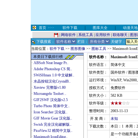
首页
>>>
软件下载
|
图库大全
|
动漫天地
|
网络软件
|
系统工具
|
应用软件
|
联络聊天
|
图形
下载搜索：
栏目：
关键字：
当前位置：
软件下载
>>
图形图像
>>
图标工具
>> Maximsoft IconE
本类日下载排行榜
软件名称：
Maximsoft IconEd
·
ABSoft Neat Image Pr..
软件语言：
简体中文
·
Adobe Photoshop CS 简..
软件类型：
国外软件 / 图形
·
SWiSHmax 1.0 中文破解..
运行环境：
WinXP, Win2000
·
水晶按钮汉化CrystalB..
·
Xnview 完整版v1.80
授权方式：
免费软件
·
Microangelo Toolset ..
软件大小：
582 KB
·
GIF2SWF 汉化版v2.5
软件等级：
·
Turbo Photo 简体中文..
整理时间：
2003-11-13
·
Icon Searcher 汉化版..
·
GIF Movie Gear 汉化版..
开 发 商：
未知
·
Swish 完全汉化破解版..
下载次数：
本日：1 本周：2
·
PicaView32 精简中文版..
是一个功能齐备
·
Maximsoft IconEditor..