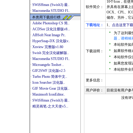
10个Icon，
·
SWiSHmax (Swish3) 最..
软件简介：
并具有在屏幕上
·
Macromedia STUDIO Fl..
OCX、CPL、
本类周下载排行榜
储存。另外，它
·
Adobe Photoshop CS 简..
下载地址：
1、
点击这里下载
·
ACDSee 汉化注册版v8...
*
为了达到最
·
ABSoft Neat Image Pr..
题，请稍候
·
HyperSnap-DX 汉化版v..
*
本站软件如果是
·
Xnview 完整版v1.80
*
如果软件格式
下载说明：
·
Swish 完全汉化破解版..
*
本站软件仅
·
Macromedia STUDIO Fl..
*
如果您发现
·
Microangelo Toolset ..
*
本站软件全
·
GIF2SWF 汉化版v2.5
·
Turbo Photo 简体中文..
更多信息：
·
Icon Searcher 汉化版..
·
GIF Movie Gear 汉化版..
用户评价：
目前没有用户参
·
Maximsoft IconEditor..
没有评
·
SWiSHmax (Swish3) 最..
·
精灵画笔-之大天使v5...