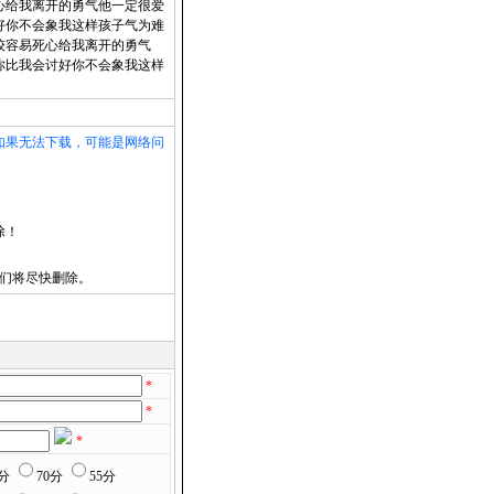
心给我离开的勇气他一定很爱
好你不会象我这样孩子气为难
较容易死心给我离开的勇气
你比我会讨好你不会象我这样
如果无法下载，可能是网络问
除！
们将尽快删除。
*
*
*
5分
70分
55分