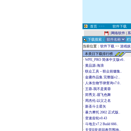
首页
>>>
软件下载
|
网络软件
|
系
下载搜索：
栏
当前位置：
软件下载
>>
游戏娱
本类日下载排行榜
·
WPE_PRO 简体中文版v0..
·
黄品源-海浪
·
联众工具－联众前缀集..
·
金庸作品集 完整版v2...
·
人体生物节律查询v7.0..
·
王蓉-我不是黄蓉
·
郑秀文-眉飞色舞
·
周杰伦-以父之名
·
新圣斗士星矢
·
暴力摩托 2002 正式版..
·
变速齿轮v0.43
·
斗地主v7.2 Build 666..
·
天堂II皇道回卷范围地..