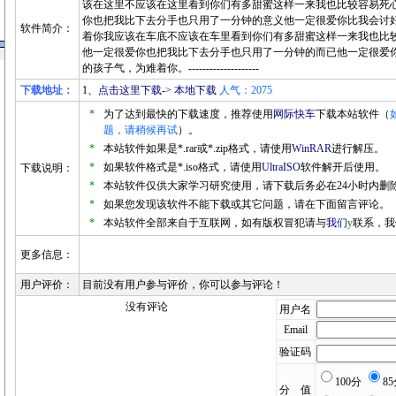
该在这里不应该在这里看到你们有多甜蜜这样一来我也比较容易死
你也把我比下去分手也只用了一分钟的意义他一定很爱你比我会讨
软件简介：
着你我应该在车底不应该在车里看到你们有多甜蜜这样一来我也比
他一定很爱你也把我比下去分手也只用了一分钟的而已他一定很爱
的孩子气，为难着你。--------------------
下载地址：
1、
点击这里下载-> 本地下载
人气：2075
*
为了达到最快的下载速度，推荐使用
网际快车
下载本站软件（
题，请稍候再试
）。
*
本站软件如果是*.rar或*.zip格式，请使用
WinRAR
进行解压。
*
如果软件格式是*.iso格式，请使用
UltraISO
软件解开后使用。
下载说明：
*
本站软件仅供大家学习研究使用，请下载后务必在24小时内删
*
如果您发现该软件不能下载或其它问题，请在下面留言评论。
*
本站软件全部来自于互联网，如有版权冒犯请与
我们
y
联系，我
更多信息：
用户评价：
目前没有用户参与评价，你可以参与评论！
没有评论
用户名
Email
验证码
100分
8
分 值