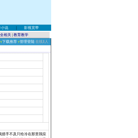
学小说
|
影视宽带
全相关
|
教育教学
v
下载推荐
v
管理登陆
在线
1
人
音我措手不及只给冷在那里我应