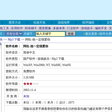
|
图库大全
|
动漫天地
|
游戏地带
|
程序编程
|
文
统工具
|
应用软件
|
联络聊天
|
图形图像
|
多媒体类
|
行业软件
|
游戏娱乐
|
编程开发
|
安
目：
关键字：
v
最近更新
v
软件分类
乐
>>
Mp3 下载
>> 阿杜-他一定很爱你
软件名称：
阿杜-他一定很爱你
软件语言：
简体中文
软件类型：
国产软件 / 游戏娱乐 / Mp3 下载
运行环境：
WinXP, Win2000, NT, WinME, Win9X
授权方式：
免费软件
软件大小：
3.26 MB
软件等级：
整理时间：
2003-11-4
开 发 商：
未知
下载次数：
本日：1 本周：1 本月：1 总计：2075
我躲在这里手握着香槟想要给你生日的惊喜你越(?)越近有两个声