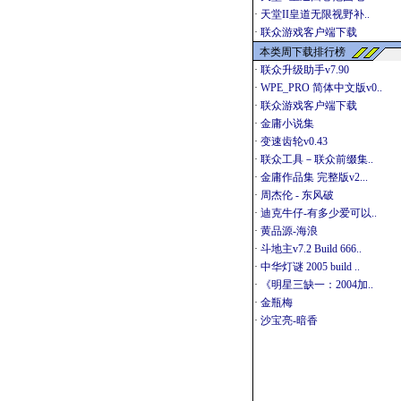
·
天堂II皇道无限视野补..
·
联众游戏客户端下载
本类周下载排行榜
·
联众升级助手v7.90
·
WPE_PRO 简体中文版v0..
·
联众游戏客户端下载
·
金庸小说集
·
变速齿轮v0.43
·
联众工具－联众前缀集..
·
金庸作品集 完整版v2...
·
周杰伦 - 东风破
·
迪克牛仔-有多少爱可以..
·
黄品源-海浪
·
斗地主v7.2 Build 666..
·
中华灯谜 2005 build ..
·
《明星三缺一：2004加..
·
金瓶梅
·
沙宝亮-暗香