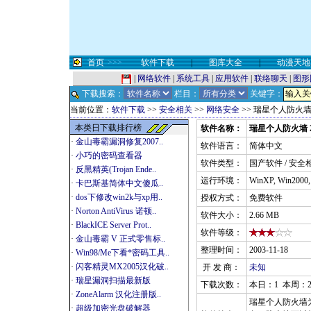
首页
>>>
软件下载
|
图库大全
|
动漫天地
|
网络软件
|
系统工具
|
应用软件
|
联络聊天
|
图形
下载搜索：
栏目：
关键字：
当前位置：
软件下载
>>
安全相关
>>
网络安全
>> 瑞星个人防火墙 
本类日下载排行榜
软件名称：
瑞星个人防火墙 2
·
金山毒霸漏洞修复2007..
软件语言：
简体中文
·
小巧的密码查看器
软件类型：
国产软件 / 安全
·
反黑精英(Trojan Ende..
运行环境：
WinXP, Win2000
·
卡巴斯基简体中文傻瓜..
·
dos下修改win2k与xp用..
授权方式：
免费软件
·
Norton AntiVirus 诺顿..
软件大小：
2.66 MB
·
BlackICE Server Prot..
软件等级：
·
金山毒霸 V 正式零售标..
整理时间：
2003-11-18
·
Win98/Me下看*密码工具..
·
闪客精灵MX2005汉化破..
开 发 商：
未知
·
瑞星漏洞扫描最新版
下载次数：
本日：1 本周：2
·
ZoneAlarm 汉化注册版..
瑞星个人防火墙
·
超级加密光盘破解器