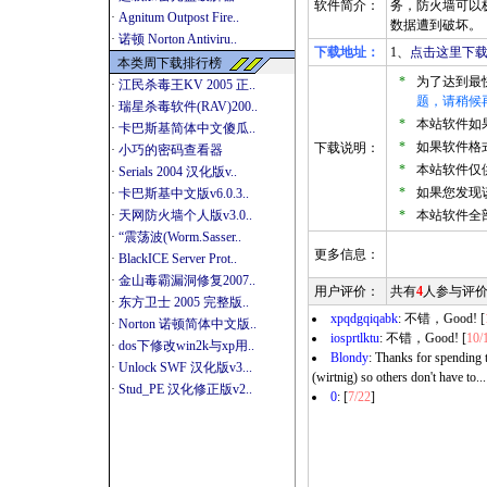
软件简介：
务，防火墙可以
·
Agnitum Outpost Fire..
数据遭到破坏。
·
诺顿 Norton Antiviru..
下载地址：
1、
点击这里下载
本类周下载排行榜
*
为了达到最
·
江民杀毒王KV 2005 正..
题，请稍候
·
瑞星杀毒软件(RAV)200..
*
本站软件如果是
·
卡巴斯基简体中文傻瓜..
*
如果软件格式
下载说明：
·
小巧的密码查看器
*
本站软件仅
·
Serials 2004 汉化版v..
*
如果您发现
·
卡巴斯基中文版v6.0.3..
·
天网防火墙个人版v3.0..
*
本站软件全
·
“震荡波(Worm.Sasser..
更多信息：
·
BlackICE Server Prot..
·
金山毒霸漏洞修复2007..
用户评价：
共有
4
人参与评
·
东方卫士 2005 完整版..
xpqdgqiqabk
: 不错，Good! [
·
Norton 诺顿简体中文版..
iosprtlktu
: 不错，Good! [
10/
·
dos下修改win2k与xp用..
Blondy
: Thanks for spending 
·
Unlock SWF 汉化版v3...
(wirtnig) so others don't have to...
·
Stud_PE 汉化修正版v2..
0
: [
7/22
]