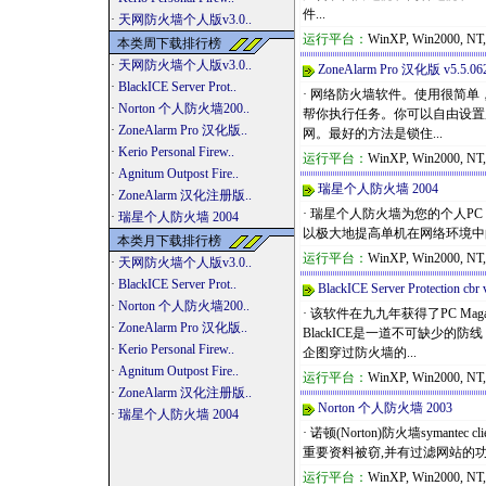
件...
·
天网防火墙个人版v3.0..
运行平台：
WinXP, Win2000, NT
本类周下载排行榜
·
天网防火墙个人版v3.0..
ZoneAlarm Pro 汉化版 v5.5.06
·
BlackICE Server Prot..
· 网络防火墙软件。使用很简单
·
Norton 个人防火墙200..
帮你执行任务。你可以自由设置所
·
ZoneAlarm Pro 汉化版..
网。最好的方法是锁住...
·
Kerio Personal Firew..
运行平台：
WinXP, Win2000, NT
·
Agnitum Outpost Fire..
瑞星个人防火墙 2004
·
ZoneAlarm 汉化注册版..
· 瑞星个人防火墙为您的个人
·
瑞星个人防火墙 2004
以极大地提高单机在网络环境中
本类月下载排行榜
运行平台：
WinXP, Win2000, NT
·
天网防火墙个人版v3.0..
·
BlackICE Server Prot..
BlackICE Server Protection cbr 
·
Norton 个人防火墙200..
· 该软件在九九年获得了PC M
·
ZoneAlarm Pro 汉化版..
BlackICE是一道不可缺少
·
Kerio Personal Firew..
企图穿过防火墙的...
·
Agnitum Outpost Fire..
运行平台：
WinXP, Win2000, NT
·
ZoneAlarm 汉化注册版..
Norton 个人防火墙 2003
·
瑞星个人防火墙 2004
· 诺顿(Norton)防火墙symant
重要资料被窃,并有过滤网站的功能,能
运行平台：
WinXP, Win2000, NT