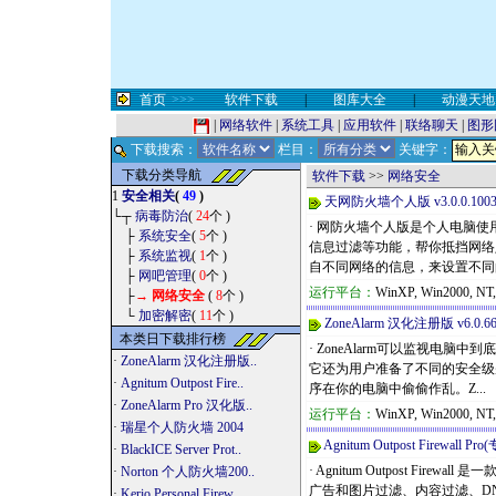
首页
>>>
软件下载
|
图库大全
|
动漫天地
|
网络软件
|
系统工具
|
应用软件
|
联络聊天
|
图形
下载搜索：
栏目：
关键字：
下载分类导航
软件下载
>>
网络安全
1
安全相关
(
49
)
天网防火墙个人版 v3.0.0.1003 b
└┬
病毒防治
(
24
个 )
· 网防火墙个人版是个人电脑
├
系统安全
(
5
个 )
信息过滤等功能，帮你抵挡网络
├
系统监视
(
1
个 )
自不同网络的信息，来设置不同的
├
网吧管理
(
0
个 )
运行平台：
WinXP, Win2000, NT
├
→
网络安全
(
8
个 )
└
加密解密
(
11
个 )
ZoneAlarm 汉化注册版 v6.0.66
本类日下载排行榜
· ZoneAlarm可以监视
·
ZoneAlarm 汉化注册版..
它还为用户准备了不同的安全级
·
Agnitum Outpost Fire..
序在你的电脑中偷偷作乱。Z...
·
ZoneAlarm Pro 汉化版..
运行平台：
WinXP, Win2000, NT
·
瑞星个人防火墙 2004
Agnitum Outpost Firewall 
·
BlackICE Server Prot..
· Agnitum Outpost 
·
Norton 个人防火墙200..
广告和图片过滤、内容过滤、DN
·
Kerio Personal Firew..