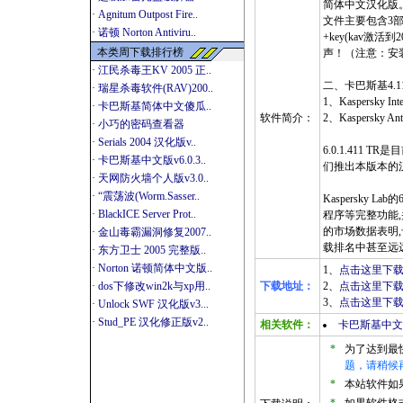
简体中文汉化版
·
Agnitum Outpost Fire..
文件主要包含3部
·
诺顿 Norton Antiviru..
+key(kav激活
本类周下载排行榜
声！（注意：安
·
江民杀毒王KV 2005 正..
二、卡巴斯基4.
·
瑞星杀毒软件(RAV)200..
1、Kaspersky Inter
·
卡巴斯基简体中文傻瓜..
软件简介：
2、Kaspersky Anti
·
小巧的密码查看器
·
Serials 2004 汉化版v..
6.0.1.411 T
·
卡巴斯基中文版v6.0.3..
们推出本版本的汉
·
天网防火墙个人版v3.0..
·
“震荡波(Worm.Sasser..
Kaspersky
·
BlackICE Server Prot..
程序等完整功能,并
的市场数据表明
·
金山毒霸漏洞修复2007..
载排名中甚至远
·
东方卫士 2005 完整版..
·
Norton 诺顿简体中文版..
1、
点击这里下载-
·
dos下修改win2k与xp用..
下载地址：
2、
点击这里下载-
3、
点击这里下载-
·
Unlock SWF 汉化版v3...
·
Stud_PE 汉化修正版v2..
相关软件：
卡巴斯基中文版 
*
为了达到最
题，请稍候
*
本站软件如果是