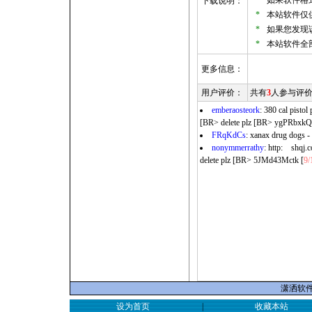
*
如果软件格式
下载说明：
*
本站软件仅
*
如果您发现
*
本站软件全
更多信息：
用户评价：
共有
3
人参与评
emberaosteork
: 380 cal pistol
[BR> delete plz [BR> ygPRbxkQT
FRqKdCs
: xanax drug dogs - 
nonymmerrathy
: http: shqj.
delete plz [BR> 5JMd43Mctk [
9/
潇洒软件家
设为首页
|
收藏本站