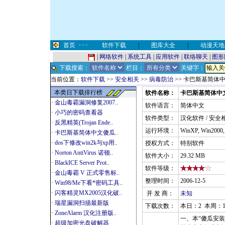
首页
>>>
软件下载
|
图库大全
|
动漫天地
|
网络软件
|
系统工具
|
应用软件
|
联络聊天
|
图形
下载搜索：
栏目：
关键字：
当前位置：
软件下载
>>
安全相关
>>
病毒防治
>> 卡巴斯基简体
本类日下载排行榜
软件名称：
卡巴斯基简体中文傻
·
金山毒霸漏洞修复2007..
软件语言：
简体中文
·
小巧的密码查看器
软件类型：
汉化软件 / 安全
·
反黑精英(Trojan Ende..
运行环境：
WinXP, Win2000
·
卡巴斯基简体中文傻瓜..
·
dos下修改win2k与xp用..
授权方式：
特别软件
·
Norton AntiVirus 诺顿..
软件大小：
29.32 MB
·
BlackICE Server Prot..
软件等级：
·
金山毒霸 V 正式零售标..
整理时间：
2006-12-5
·
Win98/Me下看*密码工具..
·
闪客精灵MX2005汉化破..
开 发 商：
未知
·
瑞星漏洞扫描最新版
下载次数：
本日：2 本周：12
·
ZoneAlarm 汉化注册版..
一、本“傻瓜安装
·
超级加密光盘破解器