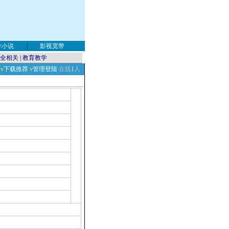
学小说
|
影视宽带
全相关
|
教育教学
v
下载推荐
v
管理登陆
在线
1
人