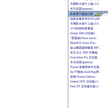
·
天网防火墙个人版v3.0..
·
木马克星(iparmor)
本类周下载排行榜
·
瑞星杀毒软件(RAV)200..
·
天网防火墙个人版v3.0..
·
小巧的密码查看器
·
Serials 2004 汉化版v..
·
“震荡波(Worm.Sasser..
·
BlackICE Server Prot..
·
金山毒霸漏洞修复2007..
·
东方卫士 2005 完整版..
·
ZoneAlarm Pro 汉化版..
·
木马克星(iparmor)
·
Norton 诺顿简体中文版..
·
dos下修改win2k与xp用..
·
诺顿 Norton Antiviru..
·
Unlock SWF 汉化版v3...
·
Stud_PE 汉化修正版v2..