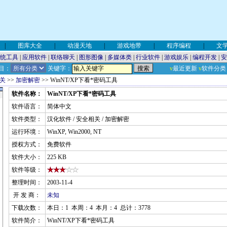
|
图库大全
|
动漫天地
|
游戏地带
|
程序编程
|
文
统工具
|
应用软件
|
联络聊天
|
图形图像
|
多媒体类
|
行业软件
|
游戏娱乐
|
编程开发
|
安
目：
关键字：
v
最近更新
v
软件分类
关
>>
加密解密
>> WinNT/XP下看*密码工具
软件名称：
WinNT/XP下看*密码工具
软件语言：
简体中文
软件类型：
汉化软件 / 安全相关 / 加密解密
运行环境：
WinXP, Win2000, NT
授权方式：
免费软件
软件大小：
225 KB
软件等级：
整理时间：
2003-11-4
开 发 商：
未知
下载次数：
本日：1 本周：4 本月：4 总计：3778
软件简介：
WinNT/XP下看*密码工具