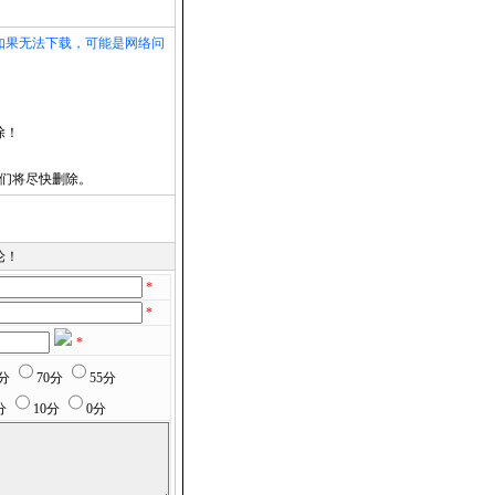
如果无法下载，可能是网络问
除！
们将尽快删除。
论！
*
*
*
5分
70分
55分
分
10分
0分