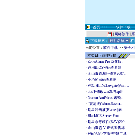
首页
>>>
软件下载
|
网络软件
|
系
下载搜索：
栏
当前位置：
软件下载
>>
安全相
本类日下载排行榜
·
ZoneAlarm Pro 汉化版..
·
通用BIOS密码查看器
·
金山毒霸漏洞修复2007..
·
小巧的密码查看器
·
W32.HLLW.Lovgate@mm ..
·
dos下修改win2k与xp用..
·
Norton AntiVirus 诺顿..
·
“震荡波(Worm.Sasser..
·
瑞星冲击波(Blaster)病..
·
BlackICE Server Prot..
·
瑞星杀毒软件(RAV)200..
·
金山毒霸 V 正式零售标..
·
Win98/Me下看*密码工具..