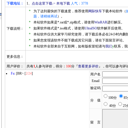
下载地址：
1、
点击这里下载-> 本地下载
人气：3778
*
为了达到最快的下载速度，推荐使用
网际快车
下载本站软件（
题，请稍候再试
）。
*
本站软件如果是*.rar或*.zip格式，请使用
WinRAR
进行解压。
*
如果软件格式是*.iso格式，请使用
UltraISO
软件解开后使用。
下载说明：
*
本站软件仅供大家学习研究使用，请下载后务必在24小时内删
*
如果您发现该软件不能下载或其它问题，请在下面留言评论。
*
本站软件全部来自于互联网，如有版权冒犯请与
我们
y
联系，我
更多信息：
用户评价：
共有
1
人参与评价，得分：
100
分『
查看更多评价
』，你可以参与评
Fa
: [BR> [
2/24
]
用户名
Email
验证码
100分
8
分 值
40分
25
留 言