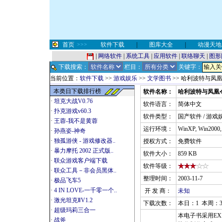
首页
>>>
软件下载
|
图库大全
|
动漫天地
|
网络软件
|
系统工具
|
应用软件
|
联络聊天
|
图形
下载搜索：
栏目：
关键字：
当前位置：
软件下载
>>
游戏娱乐
>>
文学图书
>> 哈利波特与凤
本类日下载排行榜
软件名称：
哈利波特与凤凰
·
坦克大战V0.76
软件语言：
简体中文
·
扑克游戏v60.3
软件类型：
国产软件 / 游戏
·
王蓉-我不是黄蓉
运行环境：
WinXP, Win2000
·
孙燕姿-神奇
·
独孤游侠 - 游戏修改器..
授权方式：
免费软件
·
暴力摩托 2002 正式版..
软件大小：
859 KB
·
联众游戏客户端下载
软件等级：
·
联众工具－非会员黑体..
整理时间：
2003-11-7
·
极品飞车5
·
4 IN LOVE-一千零一个..
开 发 商：
未知
·
激光坦克ⅡV1.2
下载次数：
本日：1 本周：3
·
超级玛莉三合一
本电子书采用EXE
·
战斧