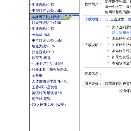
协作制作完成。
软件简介：
·
变速齿轮v0.43
每一个名字、每
·
中华灯谜 2005 build ..
他网站整理的翻
本类周下载排行榜
下载地址：
1、
点击这里下载
·
联众升级助手v7.90
*
为了达到最
·
变速齿轮v0.43
题，请稍候
·
黄品源-海浪
*
本站软件如果是
·
中华灯谜 2005 build ..
*
如果软件格式
下载说明：
·
坦克大战V0.76
*
本站软件仅
·
扑克游戏v60.3
*
如果您发现
·
沙宝亮-暗香
*
本站软件全
·
斗地主v7.2 Build 666..
·
联众工具－非会员黑体..
更多信息：
·
金瓶梅
·
人体生物节律查询v7.0..
用户评价：
目前没有用户参
·
王蓉-我不是黄蓉
没有评
·
神话时代 增强版2.0
·
周传雄-黄昏
·
CS之还我女友（爆笑）..