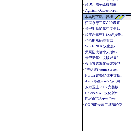
·
超级加密光盘破解器
·
Agnitum Outpost Fire..
本类周下载排行榜
·
江民杀毒王KV 2005 正..
·
卡巴斯基简体中文傻瓜..
·
瑞星杀毒软件(RAV)200..
·
小巧的密码查看器
·
Serials 2004 汉化版v..
·
天网防火墙个人版v3.0..
·
卡巴斯基中文版v6.0.3..
·
金山毒霸漏洞修复2007..
·
“震荡波(Worm.Sasser..
·
Norton 诺顿简体中文版..
·
dos下修改win2k与xp用..
·
东方卫士 2005 完整版..
·
Unlock SWF 汉化版v3...
·
BlackICE Server Prot..
·
QQ病毒专杀工具200502..