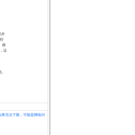
影片
进行
。你
，让
的。
如果无法下载，可能是网络问