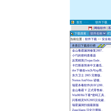
首页
>>>
软件下载
|
网络软件
|
系
下载搜索：
栏
当前位置：
软件下载
>>
安全相
本类日下载排行榜
·
金山毒霸漏洞修复2007..
·
小巧的密码查看器
·
反黑精英(Trojan Ende..
·
卡巴斯基简体中文傻瓜..
·
dos下修改win2k与xp用..
·
东方卫士 2005 完整版..
·
Norton AntiVirus 诺顿..
·
瑞星杀毒软件(RAV)200..
·
金山毒霸 V 正式零售标..
·
Win98/Me下看*密码工具..
·
闪客精灵MX2005汉化破..
·
瑞星漏洞扫描最新版
·
ZoneAlarm 汉化注册版..