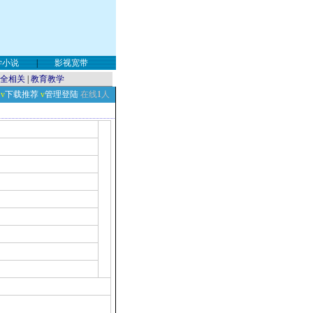
学小说
|
影视宽带
全相关
|
教育教学
v
下载推荐
v
管理登陆
在线
1
人