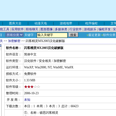
|
图库大全
|
动漫天地
|
游戏地带
|
程序编程
|
文
统工具
|
应用软件
|
联络聊天
|
图形图像
|
多媒体类
|
行业软件
|
游戏娱乐
|
编程开发
|
安
目：
关键字：
v
最近更新
v
软件分类
关
>>
加密解密
>> 闪客精灵MX2005汉化破解版
软件名称：
闪客精灵MX2005汉化破解版
软件语言：
简体中文
软件类型：
汉化软件 / 安全相关 / 加密解密
运行环境：
WinXP, Win2000, NT, WinME, Win9X
授权方式：
免费软件
软件大小：
1.33 MB
软件等级：
整理时间：
2006-10-23
开 发 商：
未知
下载次数：
本日：1 本周：3 本月：3 总计：60423
①、名称：硕思闪客精灵