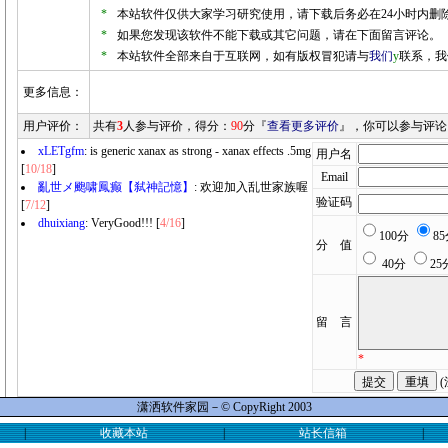
*
本站软件仅供大家学习研究使用，请下载后务必在24小时内删
*
如果您发现该软件不能下载或其它问题，请在下面留言评论。
*
本站软件全部来自于互联网，如有版权冒犯请与
我们
y
联系，我
更多信息：
用户评价：
共有
3
人参与评价，得分：
90
分『
查看更多评价
』，你可以参与评论
xLETgfm
: is generic xanax as strong - xanax effects .5mg
用户名
[
10/18
]
Email
亂世メ颮啸鳳癫【弑神記憶】
: 欢迎加入乱世家族喔
验证码
[
7/12
]
dhuixiang
: VeryGood!!! [
4/16
]
100分
8
分 值
40分
25
留 言
*
(
潇洒软件家园－© CopyRight 2003
|
收藏本站
|
站长信箱
|