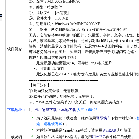
②、版本：MX 2005 Build40730
③、类型：特别软件
④、原版文件：[不需要]
⑤、软件大小：1.33 MB
⑥、适用系统：Windows 9x/ME/NT/2000/XP
⑦、一款用于浏览和解析Flash动画（.swf文件和.exe文件）的
工具。它能够将flash动画中的图片、矢量图、字体、文字、按钮、
片段、帧等基本元素完全分解，还可以对flash影片动作（Action）
解析，清楚的显示其动作的代码，让您对Flash动画的构造一目了然
软件简介：
可以将分解出来的图片、矢量图、声音灵活应用于 硕思闪客之锤 中
你也可以做出大师级的作品！
此最新版功能更强大: ●、可导出 .png 格式图片
●、可导出 .fla 文件
此汉化版是在2004.7.30官方发布之最新英文专业版基础上制作
≡≡≡≡≡≡≡≡≡≡≡≡≡≡≡≡≡≡≡≡≡≡≡≡≡≡≡≡≡≡≡≡
【关于汉化】
①.此为汉化完全版，无需原版。
②.软件已作破解，功能完整，无需注册。
③、*.swf 文件右键菜单的中文关联、卸载问题完美搞定！
下载地址：
1、
点击这里下载-> 本地下载
人气：60423
*
为了达到最快的下载速度，推荐使用
网际快车
下载本站软件（
题，请稍候再试
）。
*
本站软件如果是*.rar或*.zip格式，请使用
WinRAR
进行解压。
*
如果软件格式是*.iso格式，请使用
UltraISO
软件解开后使用。
下载说明：