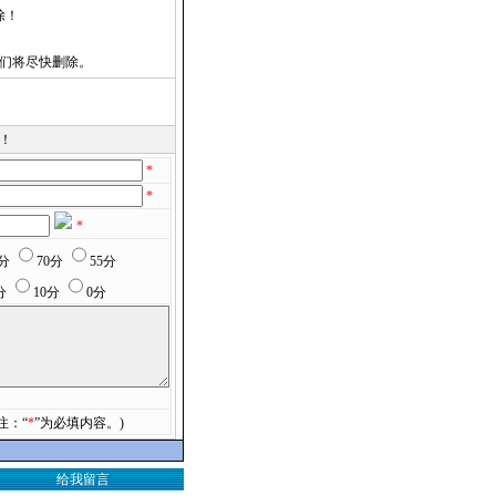
除！
们将尽快删除。
！
*
*
*
5分
70分
55分
分
10分
0分
注：“
*
”为必填内容。)
给我留言