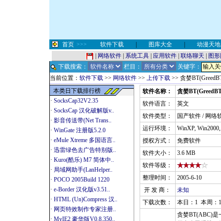
首页
>>>
软件下载
|
图库大全
|
动漫天地
|
网络软件
|
系统工具
|
应用软件
|
联络聊天
|
图形
下载搜索：
栏目：
关键字：
当前位置：
软件下载
>>
网络软件
>>
上传下载
>> 贪婪BT(Greed
本类日下载排行榜
软件名称：
贪婪BT(GreedBT
·
SocksCap32V2.35
软件语言：
英文
·
SocksCap 汉化破解版v..
软件类型：
国产软件 / 网络
·
影音传送带(Net Trans..
运行环境：
WinXP, Win2000
·
WinGate 注册版5.2.0
·
eMule Xtreme 多国语言..
授权方式：
免费软件
·
迅雷绿色去广告特别版..
软件大小：
3.6 MB
·
Kuro(酷乐) M7 简体中..
软件等级：
·
局域网助手(LanHelper..
整理时间：
2005-6-10
·
POCO 2005Build 1220
·
e-Border 汉化版v3.51..
开 发 商：
未知
·
HTML (Un)Compress 汉..
下载次数：
本日：1 本周：1
·
网页特效制作专家注册..
贪婪BT(ABC)
·
MyIE2 豪华版V0.8.350..