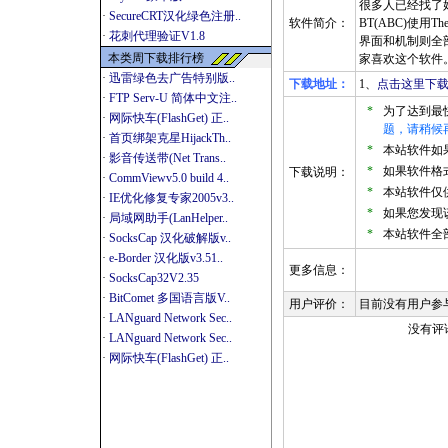
很多人已经找了
·
SecureCRT汉化绿色注册..
软件简介：
BT(ABC)使用Th
·
花刺代理验证V1.8
界面和机制则全
本类周下载排行榜
家喜欢这个软件
·
迅雷绿色去广告特别版..
下载地址：
1、
点击这里下载
·
FTP Serv-U 简体中文注..
*
为了达到最
·
网际快车(FlashGet) 正..
题，请稍候
·
首页绑架克星HijackTh..
*
本站软件如果是
·
影音传送带(Net Trans..
*
如果软件格式
下载说明：
·
CommViewv5.0 build 4..
*
本站软件仅
·
IE优化修复专家2005v3..
*
如果您发现
·
局域网助手(LanHelper..
*
本站软件全
·
SocksCap 汉化破解版v..
·
e-Border 汉化版v3.51..
更多信息：
·
SocksCap32V2.35
·
BitComet 多国语言版V..
用户评价：
目前没有用户参
·
LANguard Network Sec..
没有评
·
LANguard Network Sec..
·
网际快车(FlashGet) 正..