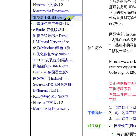
为解决这两个问
·
Netterm 中文版v4.2
度可以提高100
·
Macromedia Dreamweav..
不同的类别保存
本类周下载排行榜
件名重复时可自
rtsp协议。
·
迅雷绿色去广告特别版..
·
e-Border 汉化版v3.51..
网际快车FlashGet
·
影音传送带(Net Trans..
* 内建Opera8.X
·
LANguard Network Sec..
* 一些细小的调
·
傲游(Maxthon)绿色加强..
软件简介：
* 修改一些Bug
·
IE优化修复专家2005v3..
·
TIPTOP安装程序(隔离卡..
Name：www.crsk
·
网络鼹鼠(NetMoles)中..
eMail:crsky@yeah
·
BitComet 多国语言版V..
Code：fgf-90120
·
网际快车(FlashGet) 正..
美化特别版本无
·
SecureCRT汉化绿色注册..
下执行程序后
·
BitTorrent Plus! II ..
单击工具栏上“工
·
Kuro(酷乐) M7 简体中..
下载。
·
Netterm 中文版v4.2
1、
点击这里下载-> 
·
Macromedia Dreamweav..
下载地址：
2、
点击这里下载-
3、
点击这里下载-
相关软件：
网际快车(Flas
*
为了达到最