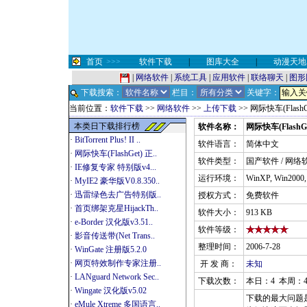
首页
>>>
软件下载
|
图库大全
|
动漫天地
|
网络软件
|
系统工具
|
应用软件
|
联络聊天
|
图形
下载搜索：
栏目：
关键字：
当前位置：
软件下载
>>
网络软件
>>
上传下载
>> 网际快车(Flash
本类日下载排行榜
软件名称：
网际快车(FlashGet
·
BitTorrent Plus! II ..
软件语言：
简体中文
·
网际快车(FlashGet) 正..
软件类型：
国产软件 / 网络
·
IE修复专家 特别版v4...
运行环境：
WinXP, Win2000
·
MyIE2 豪华版V0.8.350..
·
迅雷绿色去广告特别版..
授权方式：
免费软件
·
首页绑架克星HijackTh..
软件大小：
913 KB
·
e-Border 汉化版v3.51..
软件等级：
·
影音传送带(Net Trans..
整理时间：
2006-7-28
·
WinGate 注册版5.2.0
·
网页特效制作专家注册..
开 发 商：
未知
·
LANguard Network Sec..
下载次数：
本日：4 本周：4
·
Wingate 汉化版v5.02
下载的最大问题是什
·
eMule Xtreme 多国语言..