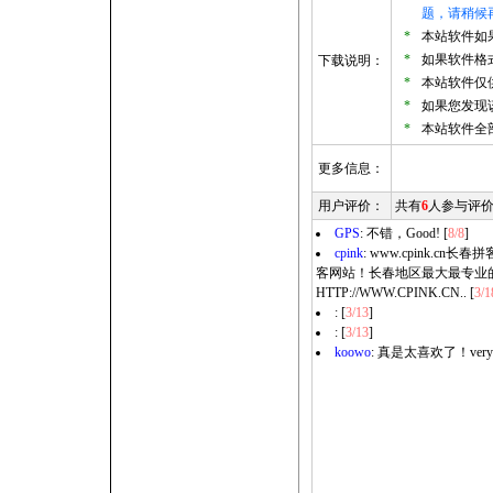
题，请稍候
*
本站软件如果是
*
如果软件格式
下载说明：
*
本站软件仅
*
如果您发现
*
本站软件全
更多信息：
用户评价：
共有
6
人参与评
GPS
: 不错，Good! [
8/8
]
cpink
: www.cpink.cn
客网站！长春地区最大最专业
HTTP://WWW.CPINK.CN.. [
3/1
: [
3/13
]
: [
3/13
]
koowo
: 真是太喜欢了！very g