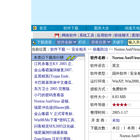
首页
>>>
软件下载
|
图库大全
|
动漫天地
|
网络软件
|
系统工具
|
应用软件
|
联络聊天
|
图形
下载搜索：
栏目：
关键字：
当前位置：
软件下载
>>
安全相关
>>
病毒防治
>> Norton AntiVi
本类日下载排行榜
软件名称：
Norton AntiVir
·
江民杀毒王KV 2005 正..
软件语言：
英文
·
金山毒霸漏洞修复2007..
软件类型：
国外软件 / 安全
·
反黑精英(Trojan Ende..
运行环境：
WinXP, Win2000
·
卡巴斯基简体中文傻瓜..
·
东方卫士 2005 完整版..
授权方式：
免费软件
·
小巧的密码查看器
软件大小：
8.83 MB
·
Norton AntiVirus 诺顿..
软件等级：
·
瑞星冲击波(Blaster)病..
整理时间：
2005-1-17
·
金山毒霸 V 正式零售标..
·
Win98/Me下看*密码工具..
开 发 商：
未知
·
闪客精灵MX2005汉化破..
下载次数：
本日：1 本周：4
·
瑞星漏洞扫描最新版
Norton A
·
ZoneAlarm 汉化注册版..