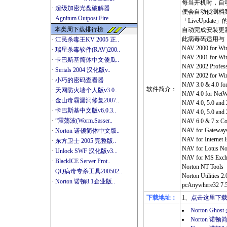
每当开机时，自动防
·
超级加密光盘破解器
便会自动侦测档
·
Agnitum Outpost Fire..
「LiveUpdat
本类周下载排行榜
自动完成安装更
此病毒码适用与
·
江民杀毒王KV 2005 正..
NAV 2000 for Wi
·
瑞星杀毒软件(RAV)200..
NAV 2001 for Wi
·
卡巴斯基简体中文傻瓜..
NAV 2002 Professi
·
Serials 2004 汉化版v..
NAV 2002 for Wi
·
小巧的密码查看器
NAV 3.0 & 4.0 f
软件简介：
·
天网防火墙个人版v3.0..
NAV 4.0 for NetW
·
金山毒霸漏洞修复2007..
NAV 4.0, 5.0 and 
·
卡巴斯基中文版v6.0.3..
NAV 4.0, 5.0 and
·
“震荡波(Worm.Sasser..
NAV 6.0 & 7.x Cor
NAV for Gateways
·
Norton 诺顿简体中文版..
NAV for Internet 
·
东方卫士 2005 完整版..
NAV for Lotus Not
·
Unlock SWF 汉化版v3...
NAV for MS Excha
·
BlackICE Server Prot..
Norton NT Tools
·
QQ病毒专杀工具200502..
Norton Utilities 2
·
Norton 诺顿8.1企业版..
pcAnywhere32 7.5
下载地址：
1、
点击这里下载
Norton Gho
Norton 诺顿