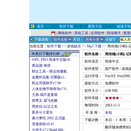
首页
>>>
软件下载
|
图库大全
|
动漫天地
|
网络软件
|
系统工具
|
应用软件
|
联络聊天
|
图形
下载搜索：
栏目：
关键字：
当前位置：
软件下载
>>
游戏娱乐
>>
Mp3 下载
>> 周传雄(小刚)-
本类日下载排行榜
软件名称：
周传雄(小刚)-记
·
WPE_PRO 简体中文版v0..
软件语言：
简体中文
·
黄品源-海浪
软件类型：
国产软件 / 游戏娱
·
联众工具－联众前缀集..
运行环境：
WinXP, Win2000
·
金庸作品集 完整版v2...
·
联众升级助手v7.90
授权方式：
免费软件
·
人体生物节律查询v7.0..
软件大小：
4.08 MB
·
王蓉-我不是黄蓉
软件等级：
·
郑秀文-眉飞色舞
整理时间：
2003-11-3
·
周杰伦-以父之名
·
新圣斗士星矢
开 发 商：
未知
·
暴力摩托 2002 正式版..
下载次数：
本日：1 本周：2
·
变速齿轮v0.43
翻开随身携带的记
·
斗地主v7.2 Build 666..