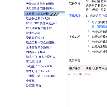
写下的心情 把自
软件简介：
·
天堂II皇道回卷范围地..
哭的累了 日记本
·
天堂II皇道无限视野补..
累了 矛盾心里总
本类周下载排行榜
下载地址：
1、
点击这里下载
·
联众升级助手v7.90
*
为了达到最
·
WPE_PRO 简体中文版v0..
题，请稍候
·
联众游戏客户端下载
*
本站软件如果是
·
金庸小说集
*
如果软件格式
下载说明：
·
变速齿轮v0.43
*
本站软件仅
·
联众工具－联众前缀集..
*
如果您发现
·
金庸作品集 完整版v2...
*
本站软件全
·
周杰伦 - 东风破
·
迪克牛仔-有多少爱可以..
更多信息：
·
黄品源-海浪
·
斗地主v7.2 Build 666..
用户评价：
共有
1
人参与评
·
中华灯谜 2005 build ..
fh
: [BR> [
2/24
]
·
《明星三缺一：2004加..
·
金瓶梅
·
沙宝亮-暗香