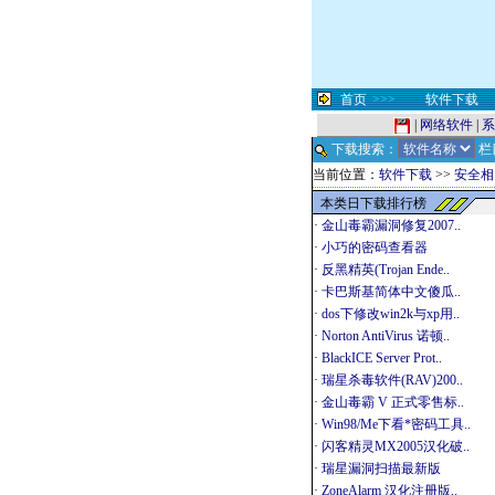
首页
>>>
软件下载
|
网络软件
|
系
下载搜索：
栏
当前位置：
软件下载
>>
安全相
本类日下载排行榜
·
金山毒霸漏洞修复2007..
·
小巧的密码查看器
·
反黑精英(Trojan Ende..
·
卡巴斯基简体中文傻瓜..
·
dos下修改win2k与xp用..
·
Norton AntiVirus 诺顿..
·
BlackICE Server Prot..
·
瑞星杀毒软件(RAV)200..
·
金山毒霸 V 正式零售标..
·
Win98/Me下看*密码工具..
·
闪客精灵MX2005汉化破..
·
瑞星漏洞扫描最新版
·
ZoneAlarm 汉化注册版..