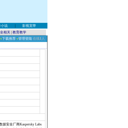
学小说
|
影视宽带
全相关
|
教育教学
v
下载推荐
v
管理登陆
在线
1
人
数据安全厂商Kaspersky Labs