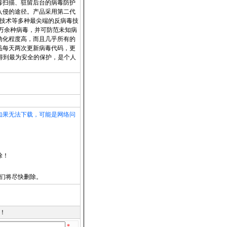
毒扫描、驻留后台的病毒防护
入侵的途径。产品采用第二代
拦截技术等多种最尖端的反病毒技
其其他8万余种病毒，并可防范未知病
动化程度高，而且几乎所有的
品每天两次更新病毒代码，更
统得到最为安全的保护，是个人
如果无法下载，可能是网络问
除！
们将尽快删除。
！
*