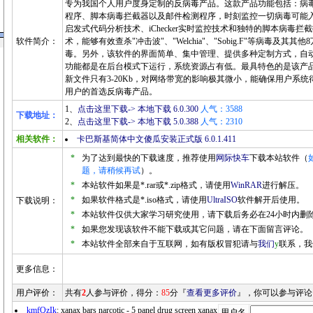
专为我国个人用户度身定制的反病毒产品。这款产品功能包括：病
程序、脚本病毒拦截器以及邮件检测程序，时刻监控一切病毒可能
启发式代码分析技术、iChecker实时监控技术和独特的脚本病毒
软件简介：
术，能够有效查杀"冲击波"、"Welchia"、"Sobig.F"等病毒及
毒。另外，该软件的界面简单、集中管理、提供多种定制方式，自
功能都是在后台模式下运行，系统资源占有低。最具特色的是该产
新文件只有3-20Kb，对网络带宽的影响极其微小，能确保用户系
用户的首选反病毒产品。
1、
点击这里下载-> 本地下载 6.0.300
人气：3588
下载地址：
2、
点击这里下载-> 本地下载 5.0.388
人气：2310
相关软件：
卡巴斯基简体中文傻瓜安装正式版 6.0.1.411
*
为了达到最快的下载速度，推荐使用
网际快车
下载本站软件（
题，请稍候再试
）。
*
本站软件如果是*.rar或*.zip格式，请使用
WinRAR
进行解压。
*
如果软件格式是*.iso格式，请使用
UltraISO
软件解开后使用。
下载说明：
*
本站软件仅供大家学习研究使用，请下载后务必在24小时内删
*
如果您发现该软件不能下载或其它问题，请在下面留言评论。
*
本站软件全部来自于互联网，如有版权冒犯请与
我们
y
联系，我
更多信息：
用户评价：
共有
2
人参与评价，得分：
85
分『
查看更多评价
』，你可以参与评论
kmfQzIk
: xanax bars narcotic - 5 panel drug screen xanax
用户名