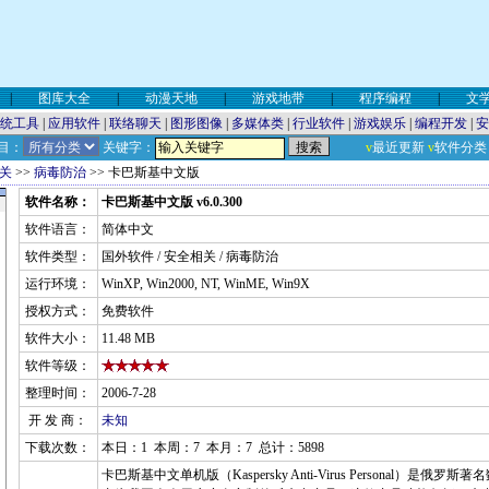
|
图库大全
|
动漫天地
|
游戏地带
|
程序编程
|
文
统工具
|
应用软件
|
联络聊天
|
图形图像
|
多媒体类
|
行业软件
|
游戏娱乐
|
编程开发
|
安
目：
关键字：
v
最近更新
v
软件分类
关
>>
病毒防治
>> 卡巴斯基中文版
软件名称：
卡巴斯基中文版 v6.0.300
软件语言：
简体中文
软件类型：
国外软件 / 安全相关 / 病毒防治
运行环境：
WinXP, Win2000, NT, WinME, Win9X
授权方式：
免费软件
软件大小：
11.48 MB
软件等级：
整理时间：
2006-7-28
开 发 商：
未知
下载次数：
本日：1 本周：7 本月：7 总计：5898
卡巴斯基中文单机版（Kaspersky Anti-Virus Personal）是俄罗斯著名