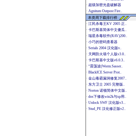
·
超级加密光盘破解器
·
Agnitum Outpost Fire..
本类周下载排行榜
·
江民杀毒王KV 2005 正..
·
卡巴斯基简体中文傻瓜..
·
瑞星杀毒软件(RAV)200..
·
小巧的密码查看器
·
Serials 2004 汉化版v..
·
天网防火墙个人版v3.0..
·
卡巴斯基中文版v6.0.3..
·
“震荡波(Worm.Sasser..
·
BlackICE Server Prot..
·
金山毒霸漏洞修复2007..
·
东方卫士 2005 完整版..
·
Norton 诺顿简体中文版..
·
dos下修改win2k与xp用..
·
Unlock SWF 汉化版v3...
·
Stud_PE 汉化修正版v2..