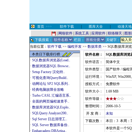
首页
>>>
软件下载
|
图库大全
|
动漫天地
|
网络软件
|
系统工具
|
应用软件
|
联络聊天
|
图形
下载搜索：
栏目：
关键字：
当前位置：
软件下载
>>
编程开发
>>
数据库类
>> SQL数据库浏览器
本类日下载排行榜
软件名称：
SQL数据库浏览器(L
·
SQL数据库浏览器(Load..
软件语言：
简体中文
·
数据浏览器SQL Browse..
软件类型：
国产软件 / 编程
·
Setup Factory 汉化特..
运行环境：
WinXP, Win2000
·
可视化查询QueryBuild..
·
动网论坛 SP2 SQL系列..
授权方式：
免费软件
·
经典电脑故障全攻略
软件大小：
1.69 MB
·
Turbo CASL 汇编语言系..
软件等级：
·
全面的网页编程速查手..
整理时间：
2006-10-5
·
数据库浏览器SQLExplo..
·
SQLQuery Analyzer200..
开 发 商：
未知
·
Sql Server 日志清理工..
下载次数：
本日：3 本周：5
·
SQL Server 数据库备份..
本软件是一个SQ
·
Embarcadero DBArtisa..