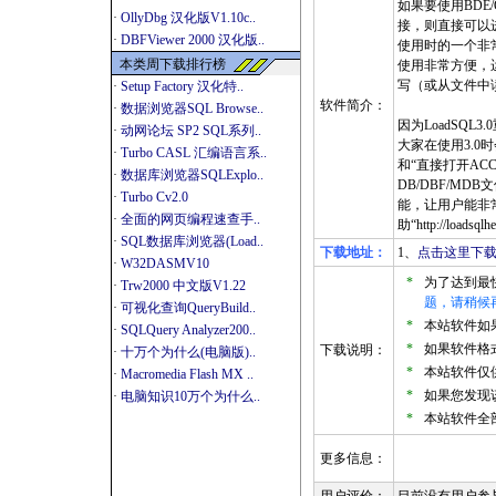
如果要使用BDE
·
OllyDbg 汉化版V1.10c..
接，则直接可以
·
DBFViewer 2000 汉化版..
使用时的一个非
本类周下载排行榜
使用非常方便，运行
写（或从文件中
·
Setup Factory 汉化特..
软件简介：
·
数据浏览器SQL Browse..
因为LoadSQ
·
动网论坛 SP2 SQL系列..
大家在使用3.0
·
Turbo CASL 汇编语言系..
和“直接打开AC
·
数据库浏览器SQLExplo..
DB/DBF/M
·
Turbo Cv2.0
能，让用户能非
·
全面的网页编程速查手..
助“http://loadsql
·
SQL数据库浏览器(Load..
下载地址：
1、
点击这里下载
·
W32DASMV10
*
为了达到最
·
Trw2000 中文版V1.22
题，请稍候
·
可视化查询QueryBuild..
*
本站软件如果是
·
SQLQuery Analyzer200..
*
如果软件格式
下载说明：
·
十万个为什么(电脑版)..
*
本站软件仅
·
Macromedia Flash MX ..
*
如果您发现
·
电脑知识10万个为什么..
*
本站软件全
更多信息：