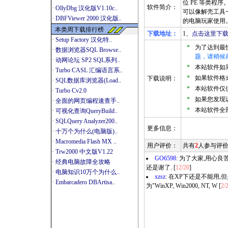
位 PE 等类程
软件简介：
·
OllyDbg 汉化版V1.10c..
可以像解壳工具
·
DBFViewer 2000 汉化版..
的电脑玩家使用
本类周下载排行榜
下载地址：
1、
点击这里下载-
·
Setup Factory 汉化特..
*
为了达到最
·
数据浏览器SQL Browse..
题，请稍候
·
动网论坛 SP2 SQL系列..
*
本站软件如果是
·
Turbo CASL 汇编语言系..
*
如果软件格式
下载说明：
·
SQL数据库浏览器(Load..
*
本站软件仅
·
Turbo Cv2.0
*
如果您发现
·
全面的网页编程速查手..
*
本站软件全
·
可视化查询QueryBuild..
·
SQLQuery Analyzer200..
更多信息：
·
十万个为什么(电脑版)..
·
Macromedia Flash MX ..
用户评价：
共有
2
人参与评
·
Trw2000 中文版V1.22
GO6598
: 为了大家,用心良
·
经典电脑故障全攻略
还是谢了. [
12/20
]
·
电脑知识10万个为什么..
xzsz
: 在XP下还是不能用
·
Embarcadero DBArtisa..
为"WinXP, Win2000, NT, W [
2/