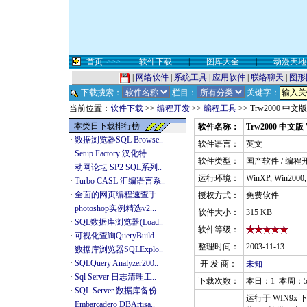
首页
>>>
软件下载
|
图库大全
|
动漫天地
|
网络软件
|
系统工具
|
应用软件
|
联络聊天
|
图形
下载搜索：
栏目：
关键字：
当前位置：
软件下载
>>
编程开发
>>
编程工具
>> Trw2000 中文版
本类日下载排行榜
软件名称：
Trw2000 中文版 V
·
数据浏览器SQL Browse..
软件语言：
英文
·
Setup Factory 汉化特..
软件类型：
国产软件 / 编程
·
动网论坛 SP2 SQL系列..
运行环境：
WinXP, Win2000
·
Turbo CASL 汇编语言系..
·
全面的网页编程速查手..
授权方式：
免费软件
·
photoshop实例精选v2...
软件大小：
315 KB
·
SQL数据库浏览器(Load..
软件等级：
·
可视化查询QueryBuild..
整理时间：
2003-11-13
·
数据库浏览器SQLExplo..
·
SQLQuery Analyzer200..
开 发 商：
未知
·
Sql Server 日志清理工..
下载次数：
本日：1 本周：5
·
SQL Server 数据库备份..
运行于 WIN9x 
·
Embarcadero DBArtisa..