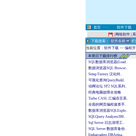
首页
>>>
软件下载
|
网络软件
|
系
下载搜索：
栏
当前位置：
软件下载
>>
编程开
本类日下载排行榜
·
SQL数据库浏览器(Load..
·
数据浏览器SQL Browse..
·
Setup Factory 汉化特..
·
可视化查询QueryBuild..
·
动网论坛 SP2 SQL系列..
·
经典电脑故障全攻略
·
Turbo CASL 汇编语言系..
·
全面的网页编程速查手..
·
数据库浏览器SQLExplo..
·
SQLQuery Analyzer200..
·
Sql Server 日志清理工..
·
SQL Server 数据库备份..
·
Embarcadero DBArtisa..