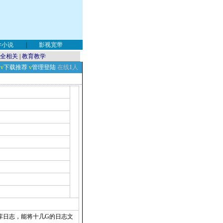
学小说
|
影视宽带
全相关
|
教育教学
v
下载推荐
v
管理登陆
在线
1
人
R数据库日志，能将十几G的日志文