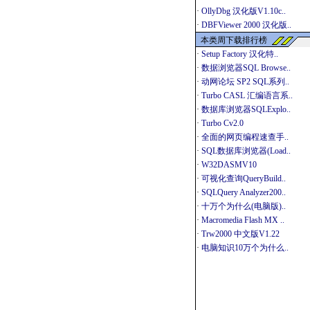
·
OllyDbg 汉化版V1.10c..
·
DBFViewer 2000 汉化版..
本类周下载排行榜
·
Setup Factory 汉化特..
·
数据浏览器SQL Browse..
·
动网论坛 SP2 SQL系列..
·
Turbo CASL 汇编语言系..
·
数据库浏览器SQLExplo..
·
Turbo Cv2.0
·
全面的网页编程速查手..
·
SQL数据库浏览器(Load..
·
W32DASMV10
·
可视化查询QueryBuild..
·
SQLQuery Analyzer200..
·
十万个为什么(电脑版)..
·
Macromedia Flash MX ..
·
Trw2000 中文版V1.22
·
电脑知识10万个为什么..