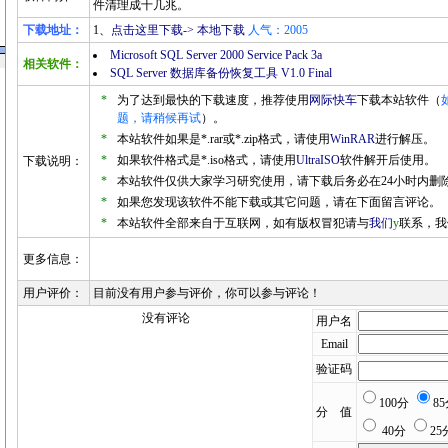
件清理成十几兆。
下载地址：
1、
点击这里下载-> 本地下载
人气：2005
Microsoft SQL Server 2000 Service Pack 3a
相关软件：
SQL Server 数据库备份恢复工具 V1.0 Final
*
为了达到最快的下载速度，推荐使用
网际快车
下载本站软件（
题，请稍候再试
）。
*
本站软件如果是*.rar或*.zip格式，请使用
WinRAR
进行解压。
*
如果软件格式是*.iso格式，请使用
UltraISO
软件解开后使用。
下载说明：
*
本站软件仅供大家学习研究使用，请下载后务必在24小时内删
*
如果您发现该软件不能下载或其它问题，请在下面留言评论。
*
本站软件全部来自于互联网，如有版权冒犯请与
我们
y
联系，我
更多信息：
用户评价：
目前没有用户参与评价，你可以参与评论！
没有评论
用户名
Email
验证码
100分
8
分 值
40分
25