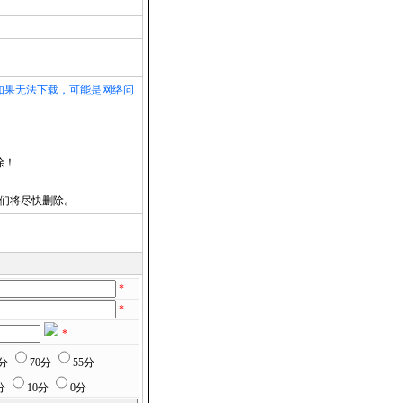
如果无法下载，可能是网络问
除！
们将尽快删除。
*
*
*
5分
70分
55分
分
10分
0分