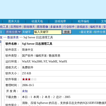
|
图库大全
|
动漫天地
|
游戏地带
|
程序编程
|
文
统工具
|
应用软件
|
联络聊天
|
图形图像
|
多媒体类
|
行业软件
|
游戏娱乐
|
编程开发
|
安
目：
关键字：
v
最近更新
v
软件分类
发
>>
数据库类
>> Sql Server 日志清理工具
软件名称：
Sql Server 日志清理工具
软件语言：
简体中文
软件类型：
国产软件 / 编程开发 / 数据库类
运行环境：
WinXP, Win2000, NT, WinME, Win9X
授权方式：
免费软件
软件大小：
255 KB
软件等级：
整理时间：
2006-10-5
开 发 商：
未知
下载次数：
本日：1 本周：2 本月：2 总计：2005
清除、压缩 SqlServer 的日志，支持多日志文件的SQLSERVE
软件简介：