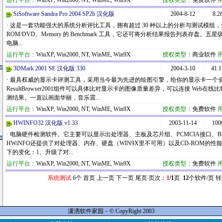
运行平台：
WinXP, Win2000, NT, WinME, Win9X
授权类型：
免费软件
SiSoftware Sandra Pro 2004 SP2b 汉化版
2004-8-12
8.2
· 这是一套功能强大的系统分析评比工具，拥有超过 30 种以上的分析与测试模组，还有 C
ROM/DVD、Memory 的 Benchmark 工具，它还可将分析结果报告列表存盘
电脑...
运行平台：
WinXP, Win2000, NT, WinME, Win9X
授权类型：
商业软件
3DMark 2001 SE 汉化版 330
2004-3-10
41.
· 最具权威的显示卡评测工具，采用当今最为先进的绘图引擎，给你的显示卡一个
ResultBrowser2001组件可以具体比对显示卡的图像质量差异，可以连接 Web
测结果。一直以画面华丽，音乐震...
运行平台：
WinXP, Win2000, NT, WinME, Win9X
授权类型：
免费软件
HWINFO32 汉化版 v1.33
2003-11-14
100
· 电脑硬件检测软件。它主要可以显示出处理器、主板及芯片组、PCMCIA接口、B
HWiNFO还提供了对处理器、内存、硬盘（WIN9X里不可用）以及CD-ROM的
下的变化：1、升级了对...
运行平台：
WinXP, Win2000, NT, WinME, Win9X
授权类型：
免费软件
系统测试
6个 首页 上一页 下一页 尾页 页次：
1
/1
页
12
个软件/页 
潇洒软件家园－© CopyRight 2003