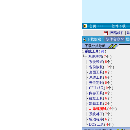
首页
>>>
软件下载
|
网络软件
|
系
下载搜索：
栏
下载分类导航
1
系统工具
(
70
)
└┬
系统增强
(
7
个 )
├
系统设置
(
8
个 )
├
备份恢复
(
10
个 )
├
桌面工具
(
8
个 )
├
系统工具
(
6
个 )
├
开关定时
(
0
个 )
├
CPU 相关
(
0
个 )
├
内存工具
(
0
个 )
├
磁盘工具
(
6
个 )
├
卸载工具
(
2
个 )
├
→
系统测试
(
6
个 )
├
系统补丁
(
7
个 )
├
驱动程序
(
6
个 )
└
DOS 工具
(
4
个 )