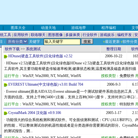
|
图库大全
|
动漫天地
|
游戏地带
|
程序编程
|
文
统工具
|
应用软件
|
联络聊天
|
图形图像
|
多媒体类
|
行业软件
|
游戏娱乐
|
编程开发
|
安
目：
关键字：
v
最近更新
v
软件分类
软件下载
>>
系统测试
整理日期
软
HDtune(硬盘工具软件)汉化绿色版 v2.52
2006-10-22
16
· HDtune v2.52(硬盘工具软件)汉化绿色版HDtune v2.52(硬盘工具软件)汉化绿色
工具软件,其主要功能有硬盘传输速率检测,健康状态检测,温度检测及磁盘表面扫描
运行平台：
WinXP, Win2000, NT, WinME, Win9X
授权类型：
免费软件
EVEREST Ultimate(中文绿色版) v3.01 Build 704
2006-9-3
6.1
· Everest ultimate(原名AIDA32) Everest ultimate是一个测试软硬件系统
方面的信息。支持上千种(3400+)主板，支持上百种(360+)显卡，支持对并口/串口/...
运行平台：
WinXP, Win2000, NT, WinME, Win9X
授权类型：
特别软件
CrystalMark 2004 汉化版 v0.9.106
2005-1-17
2.1
· 功能强大的综合系统检测和测试软件。可全面侦测和测试：CPU (ALU和FPU)、
的性能，可以整体测试你的机器性能或者是分类选择你需要测试的部分。CrystalMa
的测试报告，测...