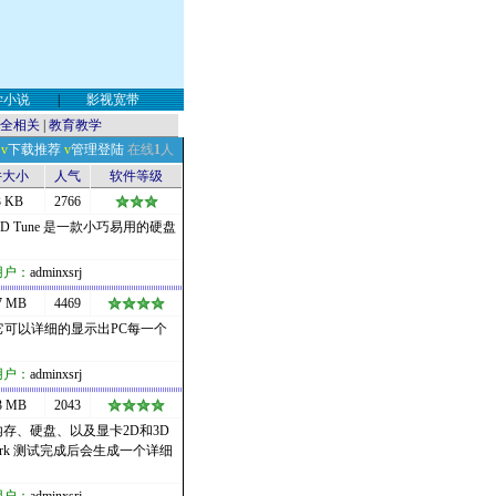
学小说
|
影视宽带
全相关
|
教育教学
v
下载推荐
v
管理登陆
在线
1
人
件大小
人气
软件等级
3 KB
2766
版 HD Tune 是一款小巧易用的硬盘
用户：
adminxsrj
7 MB
4469
信息的工具，它可以详细的显示出PC每一个
用户：
adminxsrj
3 MB
2043
内存、硬盘、以及显卡2D和3D
rk 测试完成后会生成一个详细