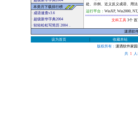
·
超级新华字典2004
处、示例、近义反义成语、用法、.
本类月下载排行榜
运行平台：
WinXP, Win2000, NT
·
成语速查v3.6
·
超级新华字典2004
文科工具
3个 
·
轻轻松松写简历 2004 ..
潇洒软件家
设为首页
|
收藏本站
版权所有：
潇洒软件家园
共
人