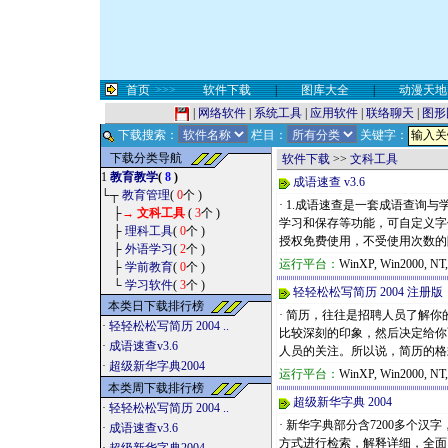
首页
>>>
软件下载
|
图库大全
|
动漫天地
|
网络软件
|
系统工具
|
应用软件
|
联络聊天
|
图形
下载搜索：
栏目：
关键字：
下载分类导航
软件下载
>>
文科工具
1
教育教学
(
8
)
成语速查 v3.6
└┬
教育管理
(
0
个 )
· 1.成语速查是一套成语查
├
→
文科工具
(
3
个 )
学习和保存等功能，可自定义字体
├
理科工具
(
0
个 )
授权免费使用，不受使用次数的限.
├
外语学习
(
2
个 )
运行平台：
WinXP, Win2000, NT
├
学前教育
(
0
个 )
└
学习软件
(
3
个 )
轻轻松松写简历 2004 注册版
本类日下载排行榜
· 简历，往往是招聘人员了解
·
轻轻松松写简历 2004 ..
比较深刻的印象，然后决定给你
·
成语速查v3.6
人员的关注。所以说，简历的格式
·
超级新华字典2004
运行平台：
WinXP, Win2000, NT
本类周下载排行榜
超级新华字典 2004
·
轻轻松松写简历 2004 ..
· 新华字典部分含7200多个
·
成语速查v3.6
方式进行检索，解释详细，全面