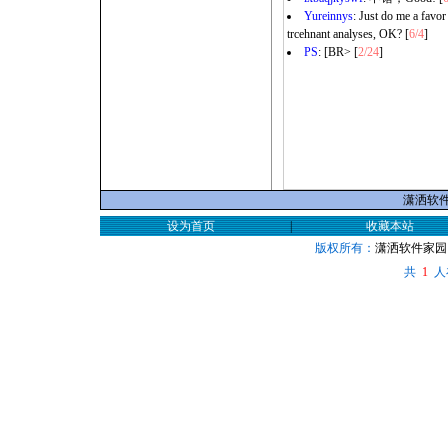
Yureinnys
: Just do me a favor
trcehnant analyses, OK? [
6/4
]
PS
: [BR> [
2/24
]
潇洒软件家
设为首页
|
收藏本站
版权所有：
潇洒软件家园
共
人