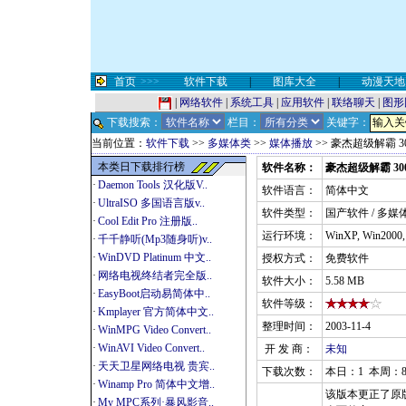
首页
>>>
软件下载
|
图库大全
|
动漫天地
|
网络软件
|
系统工具
|
应用软件
|
联络聊天
|
图形
下载搜索：
栏目：
关键字：
当前位置：
软件下载
>>
多媒体类
>>
媒体播放
>> 豪杰超级解霸 3
本类日下载排行榜
软件名称：
豪杰超级解霸 30
·
Daemon Tools 汉化版V..
软件语言：
简体中文
·
UltraISO 多国语言版v..
软件类型：
国产软件 / 多媒
·
Cool Edit Pro 注册版..
运行环境：
WinXP, Win2000
·
千千静听(Mp3随身听)v..
·
WinDVD Platinum 中文..
授权方式：
免费软件
·
网络电视终结者完全版..
软件大小：
5.58 MB
·
EasyBoot启动易简体中..
软件等级：
·
Kmplayer 官方简体中文..
整理时间：
2003-11-4
·
WinMPG Video Convert..
·
WinAVI Video Convert..
开 发 商：
未知
·
天天卫星网络电视 贵宾..
下载次数：
本日：1 本周：8
·
Winamp Pro 简体中文增..
该版本更正了原
·
My MPC系列·暴风影音..