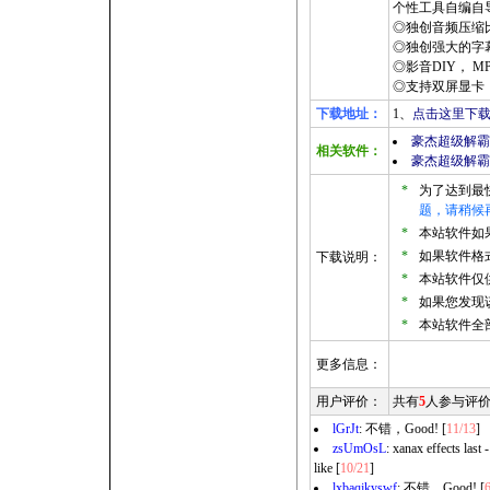
个性工具自编自
◎独创音频压缩比
◎独创强大的字幕
◎影音DIY， M
◎支持双屏显卡，
下载地址：
1、
点击这里下载
豪杰超级解霸2
相关软件：
豪杰超级解霸正式版
*
为了达到最
题，请稍候
*
本站软件如果是
*
如果软件格式
下载说明：
*
本站软件仅
*
如果您发现
*
本站软件全
更多信息：
用户评价：
共有
5
人参与评
lGrJt
: 不错，Good! [
11/13
]
zsUmOsL
: xanax effects last
like [
10/21
]
lxbaqjkyswf
: 不错，Good! [
6