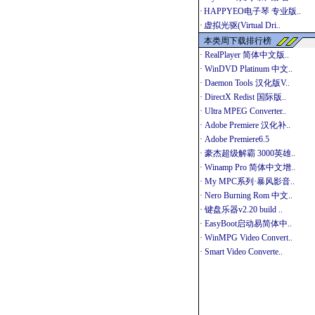
·
HAPPYEO电子琴 专业版..
·
虚拟光驱(Virtual Dri..
本类周下载排行榜
·
RealPlayer 简体中文版..
·
WinDVD Platinum 中文..
·
Daemon Tools 汉化版V..
·
DirectX Redist 国际版..
·
Ultra MPEG Converter..
·
Adobe Premiere 汉化补..
·
Adobe Premiere6.5
·
豪杰超级解霸 3000英雄..
·
Winamp Pro 简体中文增..
·
My MPC系列·暴风影音..
·
Nero Burning Rom 中文..
·
键盘乐器v2.20 build ..
·
EasyBoot启动易简体中..
·
WinMPG Video Convert..
·
Smart Video Converte..