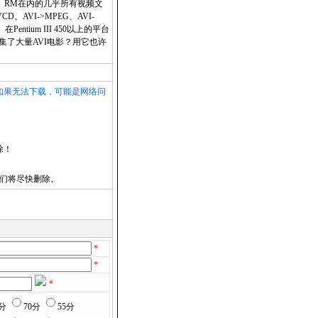
、WMV、RM在内的几乎所有视频文
D、AVI->MPEG、AVI-
entium III 450以上的平台
集了大量AVI电影？用它也许
如果无法下载，可能是网络问
除！
们将尽快删除。
*
*
*
5分
70分
55分