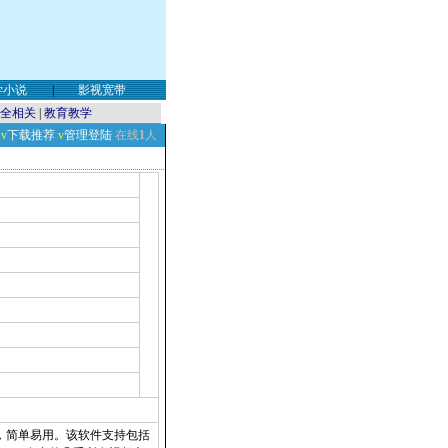
学小说
|
影视宽带
全相关
|
教育教学
v
下载推荐
v
管理登陆
在线
1
人
常漂亮，简单易用。该软件支持包括