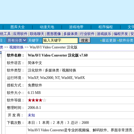
|
图库大全
|
动漫天地
|
游戏地带
|
程序编程
|
文
统工具
|
应用软件
|
联络聊天
|
图形图像
|
多媒体类
|
行业软件
|
游戏娱乐
|
编程开发
|
安
目：
关键字：
v
最近更新
v
软件分类
类
>>
视频转换
>> WinAVI Video Converter 汉化版
软件名称：
WinAVI Video Converter 汉化版 v7.60
软件语言：
简体中文
软件类型：
汉化软件 / 多媒体类 / 视频转换
运行环境：
WinXP, Win2000, NT, WinME, Win9X
授权方式：
免费软件
软件大小：
6.15 MB
软件等级：
整理时间：
2006-8-1
开 发 商：
未知
下载次数：
本日：1 本周：2 本月：3 总计：2600
WinAVI Video Converter是专业的视频编、解码软件。界面非