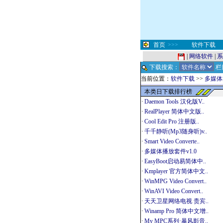
首页
>>>
软件下载
|
网络软件
|
系
下载搜索：
栏
当前位置：
软件下载
>>
多媒体
本类日下载排行榜
·
Daemon Tools 汉化版V..
·
RealPlayer 简体中文版..
·
Cool Edit Pro 注册版..
·
千千静听(Mp3随身听)v..
·
Smart Video Converte..
·
多媒体播放套件v1.0
·
EasyBoot启动易简体中..
·
Kmplayer 官方简体中文..
·
WinMPG Video Convert..
·
WinAVI Video Convert..
·
天天卫星网络电视 贵宾..
·
Winamp Pro 简体中文增..
·
My MPC系列·暴风影音..