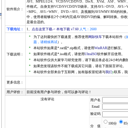
AVI、MPEG1/2/4、VCD/SVCD/DVD、DivX、XVid、ASF
件格式。自身支持VCD/SVCD/DVD烧录。支持AVI->DVD、AVI->VC
软件简介：
>MPG、AVI->WMV、DVD->AVI、及视频到AVI/WMV/RM的转换。在P
中，使用者能够在2个小时内完成AVI到DVD的编、解码转换。你收
是最合适的。
下载地址：
1、
点击这里下载-> 本地下载 v7.60
人气：2600
*
为了达到最快的下载速度，推荐使用
网际快车
下载本站软件（
题，请稍候再试
）。
*
本站软件如果是*.rar或*.zip格式，请使用
WinRAR
进行解压。
*
如果软件格式是*.iso格式，请使用
UltraISO
软件解开后使用。
下载说明：
*
本站软件仅供大家学习研究使用，请下载后务必在24小时内删
*
如果您发现该软件不能下载或其它问题，请在下面留言评论。
*
本站软件全部来自于互联网，如有版权冒犯请与
我们
y
联系，我
更多信息：
用户评价：
目前没有用户参与评价，你可以参与评论！
没有评论
用户名
Email
验证码
100分
8
分 值