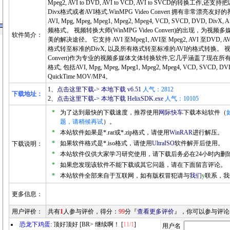
Mpeg2, AVI to DVD, AVI to VCD, AVI to SVCD的转换
Divx格式或者AVI格式.WinMPG Video Convert 拥有非常漂亮友
AVI, Mpg, Mpeg, Mpeg1, Mpeg2, Mpeg4, VCD, SVCD, DVD, 
频格式。 视频转换大师(WinMPG Video Convert)的出现，为
软件简介：
美的解决途径。 它支持 AVI 至Mpeg1, AVI至 Mpeg2, AVI 至DVD, A
格式转至标准的DivX, 以及所有格式转至标准的AVI的格式转换。 视频转
Convert)作为专业的视频多媒体文体转换软件,它几乎涵盖了现在
格式, 包括AVI, Mpg, Mpeg, Mpeg1, Mpeg2, Mpeg4, VCD, SVCD, D
QuickTime MOV/MP4。
1、
点击这里下载-> 本地下载 v6.51
人气：2812
下载地址：
2、
点击这里下载-> 本地下载 HelixSDK.exe
人气：10105
*
为了达到最快的下载速度，推荐使用
网际快车
下载本站软件（
题，请稍候再试
）。
*
本站软件如果是*.rar或*.zip格式，请使用
WinRAR
进行解压。
*
如果软件格式是*.iso格式，请使用
UltraISO
软件解开后使用。
下载说明：
*
本站软件仅供大家学习研究使用，请下载后务必在24小时内删
*
如果您发现该软件不能下载或其它问题，请在下面留言评论。
*
本站软件全部来自于互联网，如有版权冒犯请与
我们
y
联系，我
更多信息：
用户评价：
共有
1
人参与评价，得分：
99
分『
查看更多评价
』，你可以参与评论
恐龙下鸡蛋
: 顶好顶好 [BR> 继续啊！ [
11/1
]
用户名