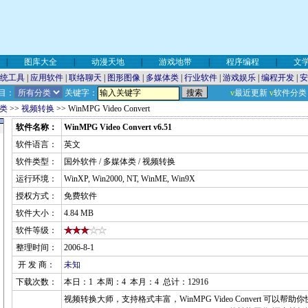
|
图库大全
|
动漫天地
|
游戏地带
|
程序编程
|
文
统工具
|
应用软件
|
联络聊天
|
图形图像
|
多媒体类
|
行业软件
|
游戏娱乐
|
编程开发
|
安
目：
关键字：
v
最近更新
v
软件分类
类
>>
视频转换
>> WinMPG Video Convert
软件名称：
WinMPG Video Convert v6.51
软件语言：
英文
软件类型：
国外软件 / 多媒体类 / 视频转换
运行环境：
WinXP, Win2000, NT, WinME, Win9X
授权方式：
免费软件
软件大小：
4.84 MB
软件等级：
整理时间：
2006-8-1
开 发 商：
未知
下载次数：
本日：1 本周：4 本月：4 总计：12916
视频转换大师，支持格式丰富，WinMPG Video Convert 可以帮助你快速完成A