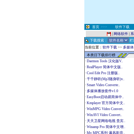
首页
>>>
软件下载
|
网络软件
|
系
下载搜索：
栏
当前位置：
软件下载
>>
多媒体
本类日下载排行榜
·
Daemon Tools 汉化版V..
·
RealPlayer 简体中文版..
·
Cool Edit Pro 注册版..
·
千千静听(Mp3随身听)v..
·
Smart Video Converte..
·
多媒体播放套件v1.0
·
EasyBoot启动易简体中..
·
Kmplayer 官方简体中文..
·
WinMPG Video Convert..
·
WinAVI Video Convert..
·
天天卫星网络电视 贵宾..
·
Winamp Pro 简体中文增..
·
My MPC系列·暴风影音..