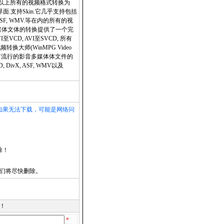
工作,还支持把以上所有的视频格式转换为
好的界面.支持Skin.它几乎支持包括
DivX, ASF, WMV.等在内的所有的视
视频多媒体文体的转换提供了一个完
VI至VCD, AVI至SVCD, 所有
换大师(WinMPG Video
所有流行的影音多媒体体文件的
VD, DivX, ASF, WMV以及
如果无法下载，可能是网络问
除！
们将尽快删除。
！
*