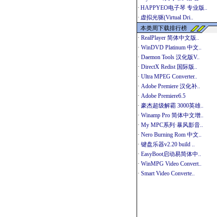
·
HAPPYEO电子琴 专业版..
·
虚拟光驱(Virtual Dri..
本类周下载排行榜
·
RealPlayer 简体中文版..
·
WinDVD Platinum 中文..
·
Daemon Tools 汉化版V..
·
DirectX Redist 国际版..
·
Ultra MPEG Converter..
·
Adobe Premiere 汉化补..
·
Adobe Premiere6.5
·
豪杰超级解霸 3000英雄..
·
Winamp Pro 简体中文增..
·
My MPC系列·暴风影音..
·
Nero Burning Rom 中文..
·
键盘乐器v2.20 build ..
·
EasyBoot启动易简体中..
·
WinMPG Video Convert..
·
Smart Video Converte..