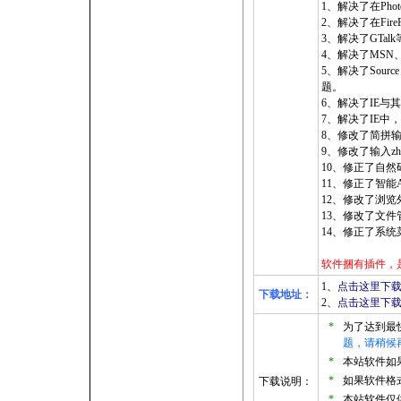
1、解决了在Ph
2、解决了在Fi
3、解决了GTa
4、解决了MSN
5、解决了Sour
题。
6、解决了IE
7、解决了IE中，
8、修改了简拼
9、修改了输入zh
10、修正了自然
11、修正了智能
12、修改了浏
13、修改了文
14、修正了系统
软件捆有插件，
1、
点击这里下载->
下载地址：
2、
点击这里下载->
*
为了达到最
题，请稍候
*
本站软件如果是
*
如果软件格式
下载说明：
*
本站软件仅