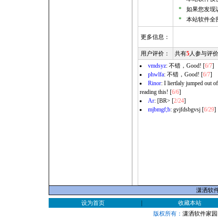
*
如果您发现
*
本站软件全
更多信息：
用户评价：
共有
5
人参与评
vmdsyz
: 不错，Good! [
6/7
]
phwlfa
: 不错，Good! [
6/7
]
Rinor
: I liertlaly jumped out 
reading this! [
6/6
]
Ar
: [BR> [
2/24
]
mjbmgf;b
: gvjfdsbgvsj [
6/29
]
潇洒软件家
设为首页
|
收藏本站
版权所有：
潇洒软件家园