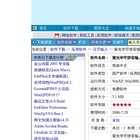
首页
>>>
软件下载
|
图库大全
|
动漫天地
|
网络软件
|
系统工具
|
应用软件
|
联络聊天
|
图形
下载搜索：
栏目：
关键字：
当前位置：
软件下载
>>
应用软件
>>
汉字输入
>> 紫光华宇拼音
本类日下载排行榜
软件名称：
紫光华宇拼音输入法
·
金山词霸 2005 专业版..
软件语言：
简体中文
·
按键精灵(Quick Macro..
软件类型：
国产软件 / 应用
·
EditPlus(文本编辑器)..
运行环境：
WinXP, Win2000
·
友情强档(WinPIM)v8.2..
·
EssentialPIM个人信息..
授权方式：
免费软件
·
Word2PDFv9.17
软件大小：
5.1 MB
·
极品五笔v6.0 Build
软件等级：
·
EmEditor Professiona..
整理时间：
2006-7-29
·
WinZipV9.0 Beta 2
·
网文快捕注册版v4.35
开 发 商：
未知
·
Adobe Acrobat Reader..
下载次数：
本日：1 本周：1
·
UltraEdit-32 汉化版v..
紫光华宇拼音输
·
拼音加加v4.0B