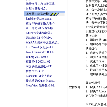
音的中文字、词
·
批量文件内容替换工具..
受到各界人士的普遍
·
扩展名辞典v1.51
本，每一次版本
本类周下载排行榜
注了开发人员大
紫光华宇拼音输
·
EmEditor Professiona..
法，紫光华宇拼
·
紫光华宇拼音输入法v5..
V5P是对紫光华
·
金山词霸 2005 专业版..
没有进行大的变
·
EditPlus(文本编辑器)..
新增功能
·
UltraEdit-32 汉化版v..
1、增加支持IM
·
WinRAR 简体中文正式版..
2、增加选择单
·
PDF2Word 汉化版v1.4
功能优化
·
Total Commander TCEE..
1、自定义特殊
·
WinZipV9.0 Beta 2
2、加强了词库
3、优化了词库
·
精致闹钟 2003v1.02
4、优化了小键
·
网文快捕注册版v4.35
5、取消不常用
·
拼音加加v4.0B
6、增加新的外观主
·
EssentialPIM个人信息..
·
按键精灵(Quick Macro..
兼容性增强
·
MegaView 注册版v6.02..
软件简介：
1、解决了XP sp
2、解决了Adob
定位到字符串末
BUG以及问题修