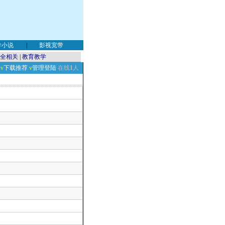
学小说
|
影视宽带
全相关
|
教育教学
v
下载推荐
v
管理登陆
在线
1
人