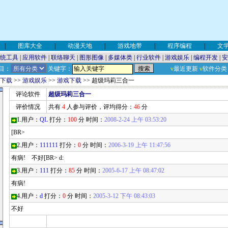
|
图库大全
|
动漫天地
|
游戏地带
|
程序编程
|
文
统工具
|
应用软件
|
联络聊天
|
图形图像
|
多媒体类
|
行业软件
|
游戏娱乐
|
编程开发
|
安
目：
关键字：
v
最近更新
v
软件分类
下载
>>
游戏娱乐
>>
游戏下载
>> 超级玛莉三合一
评论软件
超级玛莉三合一
评价情况
共有
4
人参与评价，评均得分：
46
分
1.用户：
QL
打分：
100
分 时间：
2008-2-24 上午 03:53:20
[BR>
2.用户：
111111
打分：
0
分 时间：
2006-3-19 上午 11:47:56
有病! 不好[BR> d:
3.用户：
111
打分：
85
分 时间：
2005-6-17 上午 08:47:02
有病!
4.用户：
d
打分：
0
分 时间：
2005-3-12 下午 08:43:03
不好