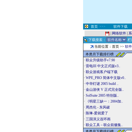
首页
>>>
软件下载
|
网络软件
|
系
下载搜索：
栏
当前位置：首页 >>
软件
本类月下载排行榜
·
联众升级助手v7.90
·
雷电III 中文正式版v3..
·
联众游戏客户端下载
·
WPE_PRO 简体中文版v0..
·
中华灯谜 2005 build ..
·
金山游侠 V 正式完全版..
·
SolSuite 2005 特别版..
·
《明星三缺一：2004加..
·
周杰伦 - 东风破
·
陈琳-爱就爱了
·
三国演义连环画
·
联众工具－联众前缀集..
本类月下载排行榜