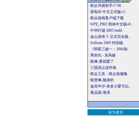
·
联众升级助手v7.90
·
雷电III 中文正式版v3..
·
联众游戏客户端下载
·
WPE_PRO 简体中文版v0..
·
中华灯谜 2005 build ..
·
金山游侠 V 正式完全版..
·
SolSuite 2005 特别版..
·
《明星三缺一：2004加..
·
周杰伦 - 东风破
·
陈琳-爱就爱了
·
三国演义连环画
·
联众工具－联众前缀集..
·
陈慧琳-随身听
·
迪克牛仔-有多少爱可以..
·
黄品源-海浪
设为首页