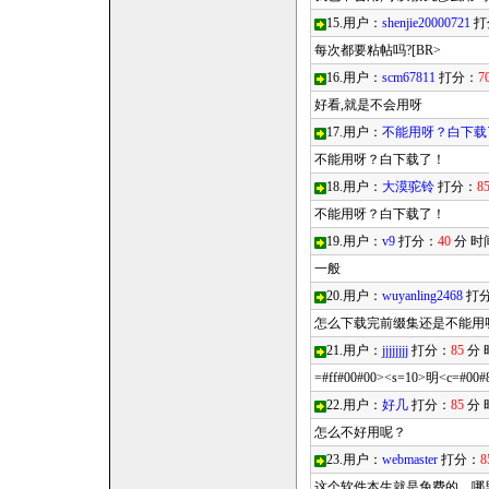
15.用户：
shenjie20000721
打
每次都要粘帖吗?[BR>
16.用户：
scm67811
打分：
7
好看,就是不会用呀
17.用户：
不能用呀？白下载
不能用呀？白下载了！
18.用户：
大漠驼铃
打分：
8
不能用呀？白下载了！
19.用户：
v9
打分：
40
分 时
一般
20.用户：
wuyanling2468
打
怎么下载完前缀集还是不能用
21.用户：
jjjjjjjj
打分：
85
分 
=#ff#00#00><s=10>明<c=#00#
22.用户：
好几
打分：
85
分 
怎么不好用呢？
23.用户：
webmaster
打分：
8
这个软件本生就是免费的，哪