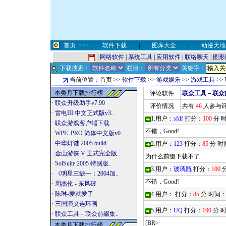
首页
>>>
软件下载
|
图库大全
|
动漫天地
|
网络软件
|
系统工具
|
应用软件
|
联络聊天
|
图形
下载搜索：
栏目：
关键字：
当前位置：首页 >>
软件下载
>>
游戏娱乐
>>
游戏工具
>>
本类月下载排行榜
评论软件
联众工具－联众前
·
联众升级助手v7.90
评价情况
共有
46
人参与
·
雷电III 中文正式版v3..
1.用户：
sfdf
打分：
100
分 
·
联众游戏客户端下载
不错，Good!
·
WPE_PRO 简体中文版v0..
·
中华灯谜 2005 build ..
2.用户：
123
打分：
85
分 时
·
金山游侠 V 正式完全版..
为什么前缀下载不了
·
SolSuite 2005 特别版..
3.用户：
玻璃瓶
打分：
100
分
·
《明星三缺一：2004加..
不错，Good!
·
周杰伦 - 东风破
·
陈琳-爱就爱了
4.用户：
打分：
85
分 时间
·
三国演义连环画
5.用户：
UQ
打分：
100
分 
·
联众工具－联众前缀集..
[BR>
本类月下载排行榜