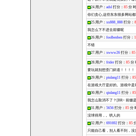
24.用户：
adsl
打分：
85
分 
你们贪心,这些东东很多网站都
25.用户：
xx888_888
打分：
我怎么下不进去前辍呢
26.用户：
foolbenben
打分：
1
不错
27.用户：
xwww26
打分：
85
28.用户：
frider
打分：
85
分
要玩就别想歪门斜道！！！！！
29.用户：
piulang11
打分：
85
在游戏大厅是好的。游戏中是
30.用户：
qiulang11
打分：
85
我怎么取消不了？[BR> 前缀
31.用户：
5656
打分：
85
分 
没球得用，。哄人的
32.用户：
691692
打分：
85
分
只能自己看，别人看不到，没意