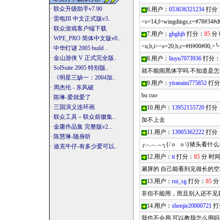
·
联众升级助手v7.90
6.用户：
053636321234
打分
·
雷电III 中文正式版v3..
<s=14,f=wingdings,c=#78
·
联众游戏客户端下载
7.用户：
ghghjh
打分：
85
分
·
WPE_PRO 简体中文版v0..
<u,b,i><s=20,b,c=#ff#00#00,>
·
中华灯谜 2005 build ..
·
金山游侠 V 正式完全版..
8.用户：
liuyu7073936
打分
·
SolSuite 2005 特别版..
就不能闹黑体字吗 不知道是
·
《明星三缺一：2004加..
9.用户：
yiranaini775852
打分
·
周杰伦 - 东风破
bu cuo
·
陈琳-爱就爱了
·
三国演义连环画
10.用户：
13952155720
打分
·
联众工具－联众前缀集..
加不上去
·
金庸作品集 完整版v2...
11.用户：
13905362222
打分
·
陈慧琳-随身听
╭︿︿︿╮ {/ o o \}猪头看
·
迪克牛仔-有多少爱可以..
12.用户：
tt
打分：
85
分 时
涮屏的 自己能看到见很长的空
13.用户：
rui_sg
打分：
85
分
非但不能用，而且别人还不见
14.用户：
shenjie20000721
打
我也不会用,可以教我怎么用吗