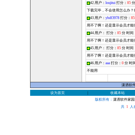
42.用户：
loujitui
打分：
85
分
下载完毕，不会使用怎么办？你
43.用户：
ybdf3978
打分：
85
用不了啊！还是显示会员才能
44.用户：
打分：
85
分 时间
用不了啊！还是显示会员才能
45.用户：
打分：
85
分 时间
用不了啊！还是显示会员才能
46.用户：
aaa
打分：
0
分 时
不能用
潇洒软件家
设为首页
|
收藏本站
版权所有：
潇洒软件家园
共
人