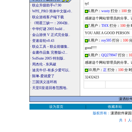
tyf
·
联众升级助手v7.90
6.用户：
wusty
打分：
100
分
·
WPE_PRO 简体中文版v0..
·
联众游戏客户端下载
感谢这个网站管理员的分享。
·
《明星三缺一：2004加..
7.用户：
THX
打分：
100
分 
·
中华灯谜 2005 build ..
YOU ARE A GOOD PERSON
·
金山游侠 V 正式完全版..
8.用户：
roy595
打分：
100
分
·
变速齿轮v0.43
·
联众工具－联众前缀集..
good!!!!
·
金庸作品集 完整版v2...
9.用户：
QQ279947
打分：
1
·
SolSuite 2005 特别版..
感谢这个网站管理员的分享。
·
周杰伦 - 东风破
10.用户：
正
打分：
100
分 
·
迪克牛仔-有多少爱可以..
·
陈琳-爱就爱了
32432423
·
三国演义连环画
·
天堂II皇道回卷范围地..
潇洒软件家
设为首页
|
收藏本站
版权所有：
潇洒软件家园
共
人