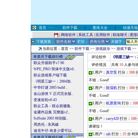
首页
>>>
软件下载
|
图库大全
|
动漫天地
|
网络软件
|
系统工具
|
应用软件
|
联络聊天
|
图形
下载搜索：
栏目：
关键字：
当前位置：首页 >>
软件下载
>>
游戏娱乐
>>
游戏下载
>>
本类月下载排行榜
评论软件
《明星三缺一：2
·
联众升级助手v7.90
评价情况
共有
10
人参与
·
WPE_PRO 简体中文版v0..
1.用户：
真空泵
打分：
100
分
·
联众游戏客户端下载
不错，Good!
·
《明星三缺一：2004加..
·
中华灯谜 2005 build ..
2.用户：
除湿机
打分：
100
分
·
金山游侠 V 正式完全版..
不错，Good!
·
变速齿轮v0.43
3.用户：
机票查询
打分：
10
·
联众工具－联众前缀集..
不错，Good!
·
金庸作品集 完整版v2...
·
SolSuite 2005 特别版..
4.用户：
carry420
打分：
100
·
周杰伦 - 东风破
谢谢拉！
·
迪克牛仔-有多少爱可以..
5.用户：
njh
打分：
25
分 时
本类月下载排行榜